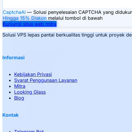
CaptchaAI
— Solusi penyelesaian CAPTCHA yang didukung A
Hingga 15% Diskon
melalui tombol di bawah
Kunjungi situs web mitra
Solusi VPS lepas pantai berkualitas tinggi untuk proyek
Informasi
Kebijakan Privasi
Syarat Penggunaan Layanan
Mitra
Looking Glass
Blog
Kontak
Telegram Bot