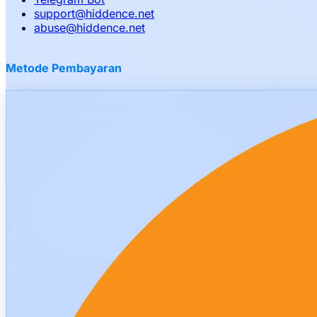
support
@
hiddence.net
abuse
@
hiddence.net
Metode Pembayaran