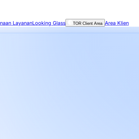
unaan Layanan
Looking Glass
Area Klien
TOR Client Area