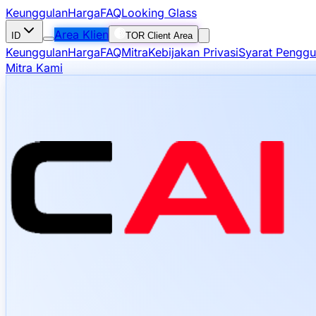
Keunggulan
Harga
FAQ
Looking Glass
Area Klien
ID
TOR Client Area
Keunggulan
Harga
FAQ
Mitra
Kebijakan Privasi
Syarat Pengg
Mitra Kami