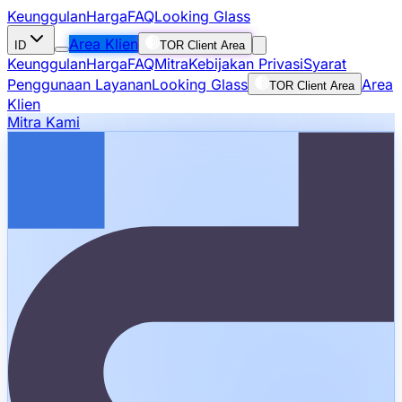
Keunggulan
Harga
FAQ
Looking Glass
Area Klien
ID
TOR Client Area
Keunggulan
Harga
FAQ
Mitra
Kebijakan Privasi
Syarat
Penggunaan Layanan
Looking Glass
Area
TOR Client Area
Klien
Mitra Kami