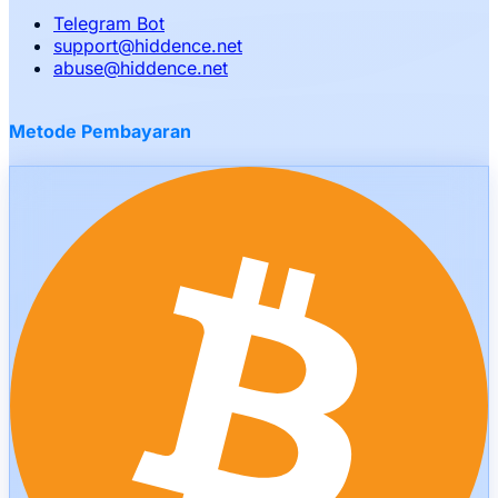
Telegram Bot
support
@
hiddence.net
abuse
@
hiddence.net
Metode Pembayaran