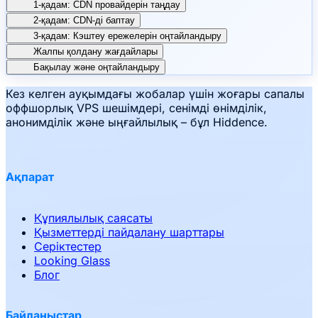
1-қадам: CDN провайдерін таңдау
2-қадам: CDN-ді баптау
3-қадам: Кэштеу ережелерін оңтайландыру
Жалпы қолдану жағдайлары
Бақылау және оңтайландыру
Кез келген ауқымдағы жобалар үшін жоғары сапалы
оффшорлық VPS шешімдері, сенімді өнімділік,
анонимділік және ыңғайлылық – бұл Hiddence.
Ақпарат
Құпиялылық саясаты
Қызметтерді пайдалану шарттары
Серіктестер
Looking Glass
Блог
Байланыстар