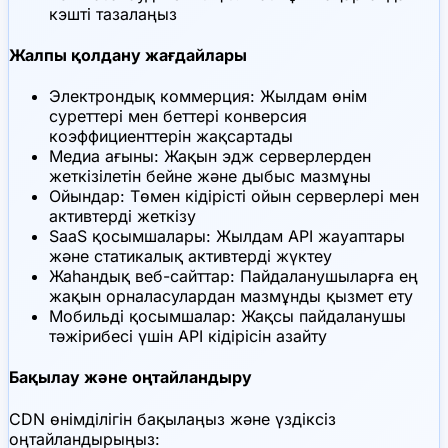
кэшті тазалаңыз
Жалпы қолдану жағдайлары
Электрондық коммерция: Жылдам өнім
суреттері мен беттері конверсия
коэффициенттерін жақсартады
Медиа ағыны: Жақын эдж серверлерден
жеткізілетін бейне және дыбыс мазмұны
Ойындар: Төмен кідірісті ойын серверлері мен
активтерді жеткізу
SaaS қосымшалары: Жылдам API жауаптары
және статикалық активтерді жүктеу
Жаһандық веб-сайттар: Пайдаланушыларға ең
жақын орналасулардан мазмұнды қызмет ету
Мобильді қосымшалар: Жақсы пайдаланушы
тәжірибесі үшін API кідірісін азайту
Бақылау және оңтайландыру
CDN өнімділігін бақылаңыз және үздіксіз
оңтайландырыңыз: