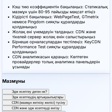
Кэш тию коэффициентін бақылаңыз: Статикалық
мазмұн үшін 80-95 пайызды мақсат етіңіз
Кідірісті бақылаңыз: WebPageTest, GTmetrix
немесе Pingdom сияқты құралдарды
қолданыңыз
Жолақ ені үнемдеуін талдаңыз: CDN және
тікелей сервер жолақ енін салыстырыңыз
Бірнеше орналасулардан тестілеңіз: KeyCDN
Performance Test сияқты құралдарды
қолданыңыз
CDN аналитикасын қараңыз: Көптеген
провайдерлер толық аналитика панельдерін
ұсынады
Мазмұны
Эдж есептеу деген не?
Эдж есептеудің артықшылықтары
CDN (мазмұн жеткізу желісі) түсіну
CDN және эдж есептеуді енгізу