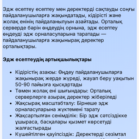
Эдж есептеу есептеу мен деректерді сақтауды соңғы
пайдаланушыларға жақындатады, кідірісті және
жолақ енінің пайдаланылуын азайтады. Орталық
серверде бәрін өңдеудің орнына, эдж есептеу
өңдеуді эдж орналасуларына таратады —
пайдаланушыларға жақынырақ деректер
орталықтары.
Эдж есептеудің артықшылықтары
Кідірістің азаюы: Өңдеу пайдаланушыларға
жақынырақ жерде жүреді, жауап беру уақытын
50-90 пайызға қысқартады
Төмен жолақ ені шығындары: Орталық
серверлерге азырақ деректер жіберіледі
Жақсырақ масштабталу: Бірнеше эдж
орналасуларына жүктемені тарату
Жақсартылған сенімділік: Бір эдж сәтсіздікке
ұшыраса, басқалары қызмет көрсетуді
жалғастырады
Күшейтілген қауіпсіздік: Деректерді сезімтал