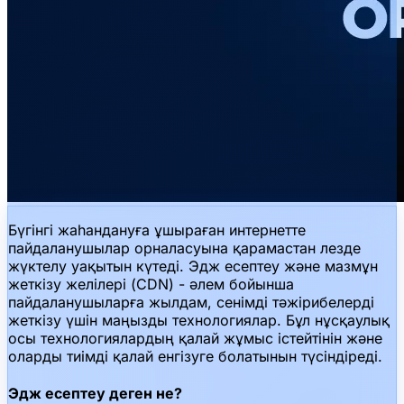
Бүгінгі жаһандануға ұшыраған интернетте
пайдаланушылар орналасуына қарамастан лезде
жүктелу уақытын күтеді. Эдж есептеу және мазмұн
жеткізу желілері (CDN) - әлем бойынша
пайдаланушыларға жылдам, сенімді тәжірибелерді
жеткізу үшін маңызды технологиялар. Бұл нұсқаулық
осы технологиялардың қалай жұмыс істейтінін және
оларды тиімді қалай енгізуге болатынын түсіндіреді.
Эдж есептеу деген не?