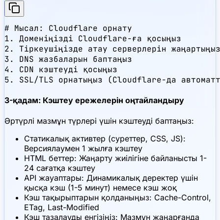
# Мысал: Cloudflare орнату

1. Доменіңізді Cloudflare-ға қосыңыз

2. Тіркеушіңізде атау серверлерін жаңартыңыз
3. DNS жазбаларын баптаңыз

4. CDN кэштеуді қосыңыз

5. SSL/TLS орнатыңыз (Cloudflare-да автомат
3-қадам: Кэштеу ережелерін оңтайландыру
Әртүрлі мазмұн түрлері үшін кэштеуді баптаңыз:
Статикалық активтер (суреттер, CSS, JS):
Версиялаумен 1 жылға кэштеу
HTML беттер: Жаңарту жиілігіне байланысты 1-
24 сағатқа кэштеу
API жауаптары: Динамикалық деректер үшін
қысқа кэш (1-5 минут) немесе кэш жоқ
Кэш тақырыптарын қолданыңыз: Cache-Control,
ETag, Last-Modified
Кэш тазалауды енгізіңіз: Мазмұн жаңарғанда