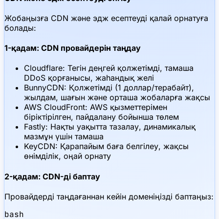
Жобаңызға CDN және эдж есептеуді қалай орнатуға
болады:
1-қадам: CDN провайдерін таңдау
Cloudflare: Тегін деңгей қолжетімді, тамаша
DDoS қорғанысы, жаһандық желі
BunnyCDN: Қолжетімді (1 доллар/терабайт),
жылдам, шағын және орташа жобаларға жақсы
AWS CloudFront: AWS қызметтерімен
біріктірілген, пайдалану бойынша төлем
Fastly: Нақты уақытта тазалау, динамикалық
мазмұн үшін тамаша
KeyCDN: Қарапайым баға белгілеу, жақсы
өнімділік, оңай орнату
2-қадам: CDN-ді баптау
Провайдерді таңдағаннан кейін доменіңізді баптаңыз:
bash