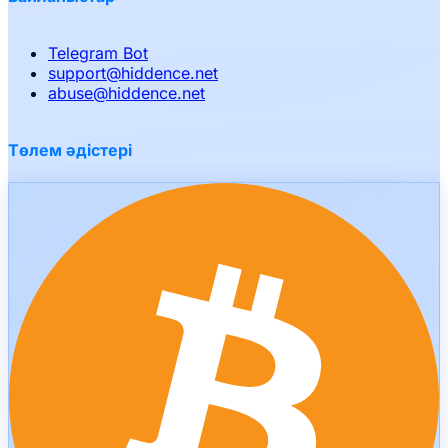
Telegram Bot
support
@
hiddence.net
abuse
@
hiddence.net
Төлем әдістері