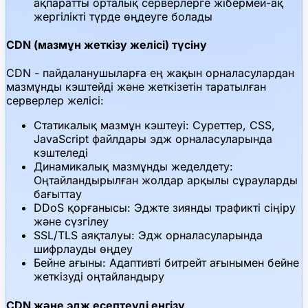
ақпаратты орталық серверлерге жібермей-ақ
жергілікті түрде өңдеуге болады
CDN (мазмұн жеткізу желісі) түсіну
CDN - пайдаланушыларға ең жақын орналасулардан
мазмұнды кэштейді және жеткізетін таратылған
серверлер желісі:
Статикалық мазмұн кэштеуі: Суреттер, CSS,
JavaScript файлдары эдж орналасуларында
кэштеледі
Динамикалық мазмұнды жеделдету:
Оңтайландырылған жолдар арқылы сұрауларды
бағыттау
DDoS қорғанысы: Эджте зиянды трафикті сіңіру
және сүзгілеу
SSL/TLS аяқталуы: Эдж орналасуларында
шифрлауды өңдеу
Бейне ағыны: Адаптивті битрейт ағынымен бейне
жеткізуді оңтайландыру
CDN және эдж есептеуді енгізу