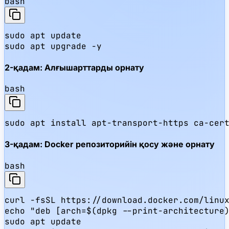
bash
sudo apt update

sudo apt upgrade -y
2-қадам: Алғышарттарды орнату
bash
sudo apt install apt-transport-https ca-cer
3-қадам: Docker репозиторийін қосу және орнату
bash
curl -fsSL https://download.docker.com/linux
echo "deb [arch=$(dpkg --print-architecture)
sudo apt update
