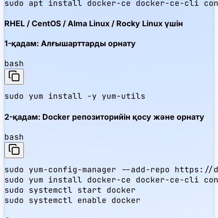
sudo apt install docker-ce docker-ce-cli co
RHEL / CentOS / Alma Linux / Rocky Linux үшін
1-қадам: Алғышарттарды орнату
bash
sudo yum install -y yum-utils
2-қадам: Docker репозиторийін қосу және орнату
bash
sudo yum-config-manager --add-repo https://d
sudo yum install docker-ce docker-ce-cli con
sudo systemctl start docker

sudo systemctl enable docker