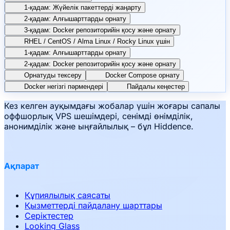
1-қадам: Жүйелік пакеттерді жаңарту
2-қадам: Алғышарттарды орнату
3-қадам: Docker репозиторийін қосу және орнату
RHEL / CentOS / Alma Linux / Rocky Linux үшін
1-қадам: Алғышарттарды орнату
2-қадам: Docker репозиторийін қосу және орнату
Орнатуды тексеру
Docker Compose орнату
Docker негізгі пәрмендері
Пайдалы кеңестер
Кез келген ауқымдағы жобалар үшін жоғары сапалы
оффшорлық VPS шешімдері, сенімді өнімділік,
анонимділік және ыңғайлылық – бұл Hiddence.
Ақпарат
Құпиялылық саясаты
Қызметтерді пайдалану шарттары
Серіктестер
Looking Glass