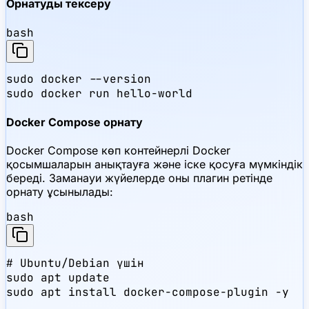
Орнатуды тексеру
bash
sudo docker --version

sudo docker run hello-world
Docker Compose орнату
Docker Compose көп контейнерлі Docker
қосымшаларын анықтауға және іске қосуға мүмкіндік
береді. Заманауи жүйелерде оны плагин ретінде
орнату ұсынылады:
bash
# Ubuntu/Debian үшін

sudo apt update

sudo apt install docker-compose-plugin -y
