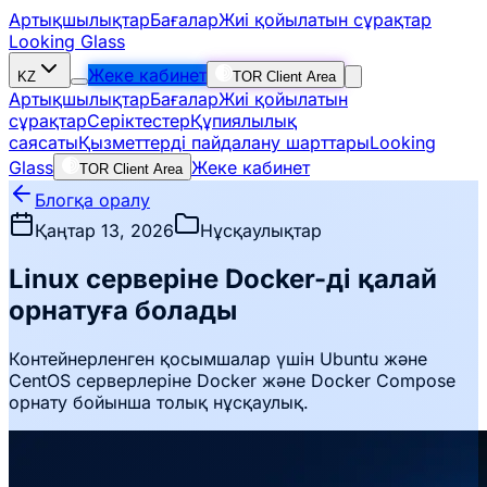
Артықшылықтар
Бағалар
Жиі қойылатын сұрақтар
Looking Glass
Жеке кабинет
KZ
TOR Client Area
Артықшылықтар
Бағалар
Жиі қойылатын
сұрақтар
Серіктестер
Құпиялылық
саясаты
Қызметтерді пайдалану шарттары
Looking
Glass
Жеке кабинет
TOR Client Area
Блогқа оралу
Қаңтар 13, 2026
Нұсқаулықтар
Linux серверіне Docker-ді қалай
орнатуға болады
Контейнерленген қосымшалар үшін Ubuntu және
CentOS серверлеріне Docker және Docker Compose
орнату бойынша толық нұсқаулық.