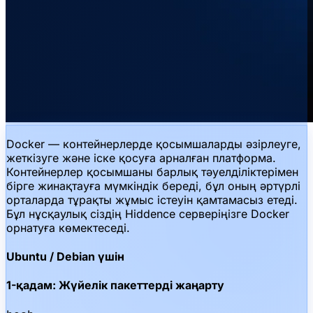
Docker — контейнерлерде қосымшаларды әзірлеуге,
жеткізуге және іске қосуға арналған платформа.
Контейнерлер қосымшаны барлық тәуелділіктерімен
бірге жинақтауға мүмкіндік береді, бұл оның әртүрлі
орталарда тұрақты жұмыс істеуін қамтамасыз етеді.
Бұл нұсқаулық сіздің Hiddence серверіңізге Docker
орнатуға көмектеседі.
Ubuntu / Debian үшін
1-қадам: Жүйелік пакеттерді жаңарту