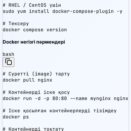
# RHEL / CentOS үшін

sudo yum install docker-compose-plugin -y

# Тексеру

docker compose version
Docker негізгі пәрмендері
bash
# Суретті (image) тарту

docker pull nginx

# Контейнерді іске қосу

docker run -d -p 80:80 --name mynginx nginx

# Іске қосылған контейнерлерді тізімдеу

docker ps

# Контейнерді тоқтату
