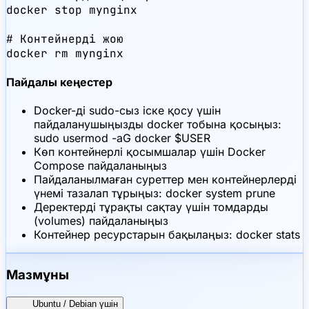
docker stop mynginx

# Контейнерді жою

docker rm mynginx
Пайдалы кеңестер
Docker-ді sudo-сыз іске қосу үшін
пайдаланушыңызды docker тобына қосыңыз:
sudo usermod -aG docker $USER
Көп контейнерлі қосымшалар үшін Docker
Compose пайдаланыңыз
Пайдаланылмаған суреттер мен контейнерлерді
үнемі тазалап тұрыңыз: docker system prune
Деректерді тұрақты сақтау үшін томдарды
(volumes) пайдаланыңыз
Контейнер ресурстарын бақылаңыз: docker stats
Мазмұны
Ubuntu / Debian үшін