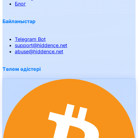
Блог
Байланыстар
Telegram Bot
support
@
hiddence.net
abuse
@
hiddence.net
Төлем әдістері