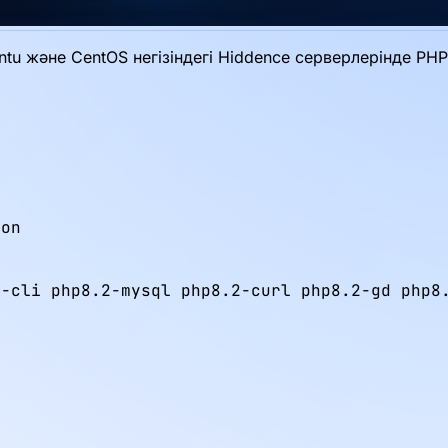
ntu және CentOS негізіндегі Hiddence серверлерінде PH
on

-cli php8.2-mysql php8.2-curl php8.2-gd php8.