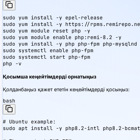
sudo yum install -y epel-release

sudo yum install -y https://rpms.remirepo.ne
sudo yum module reset php -y

sudo yum module enable php:remi-8.2 -y

sudo yum install -y php php-fpm php-mysqlnd 
sudo systemctl enable php-fpm

sudo systemctl start php-fpm

php -v
Қосымша кеңейтімдерді орнатыңыз
Қолданбаңыз қажет ететін кеңейтімдерді қосыңыз:
bash
# Ubuntu example:

sudo apt install -y php8.2-intl php8.2-bcmat