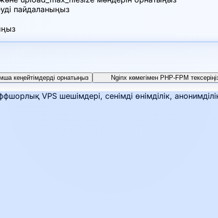
еуді пайдаланыңыз
ыңыз
мша кеңейтімдерді орнатыңыз
Nginx көмегімен PHP-FPM тексеріңі
фшорлық VPS шешімдері, сенімді өнімділік, анонимділі