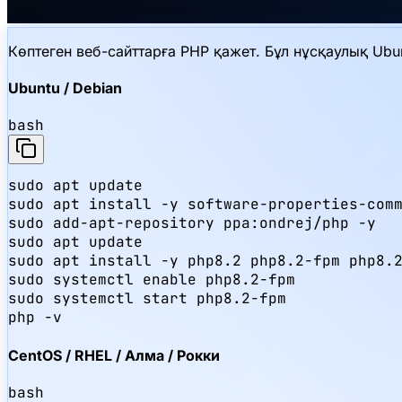
Көптеген веб-сайттарға PHP қажет. Бұл нұсқаулық Ubu
Ubuntu / Debian
bash
sudo apt update

sudo apt install -y software-properties-comm
sudo add-apt-repository ppa:ondrej/php -y

sudo apt update

sudo apt install -y php8.2 php8.2-fpm php8.2
sudo systemctl enable php8.2-fpm

sudo systemctl start php8.2-fpm

php -v
CentOS / RHEL / Алма / Рокки
bash