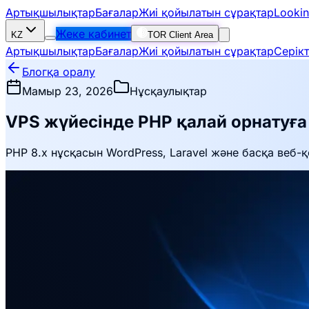
Артықшылықтар
Бағалар
Жиі қойылатын сұрақтар
Lookin
Жеке кабинет
KZ
TOR Client Area
Артықшылықтар
Бағалар
Жиі қойылатын сұрақтар
Серік
Блогқа оралу
Мамыр 23, 2026
Нұсқаулықтар
VPS жүйесінде PHP қалай орнатуға
PHP 8.x нұсқасын WordPress, Laravel және басқа веб-