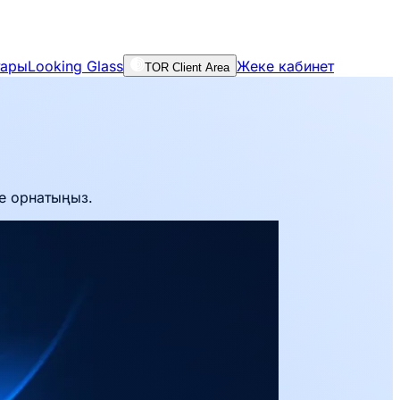
тары
Looking Glass
Жеке кабинет
TOR Client Area
ге орнатыңыз.