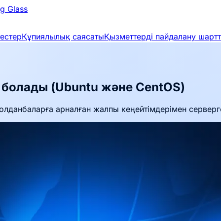
g Glass
тестер
Құпиялылық саясаты
Қызметтерді пайдалану шарт
 болады (Ubuntu және CentOS)
қолданбаларға арналған жалпы кеңейтімдерімен сервер