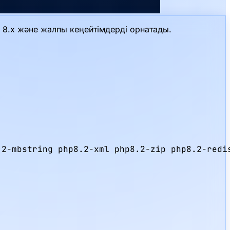
P 8.x және жалпы кеңейтімдерді орнатады.
2-mbstring php8.2-xml php8.2-zip php8.2-redis