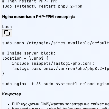
# Then restart PHP-FPM:

sudo systemctl restart php8.2-fpm
Nginx көмегімен PHP-FPM тексеріңіз
bash
sudo nano /etc/nginx/sites-available/default
# Inside server block:

location ~ \.php$ {

    include snippets/fastcgi-php.conf;

    fastcgi_pass unix:/var/run/php/php8.2-fp
}

sudo nginx -t && sudo systemctl reload ngin
Кеңестер
PHP нұсқасын CMS/жақтау талаптарына сәйкес кел
Қолданбаңыз үшін php.ini файлында memory_limit 