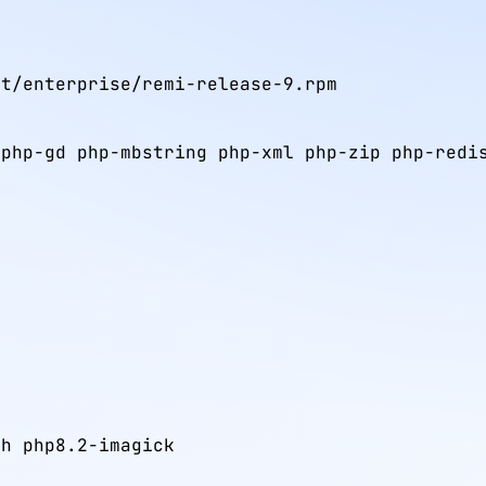
t/enterprise/remi-release-9.rpm

php-gd php-mbstring php-xml php-zip php-redis
h php8.2-imagick
