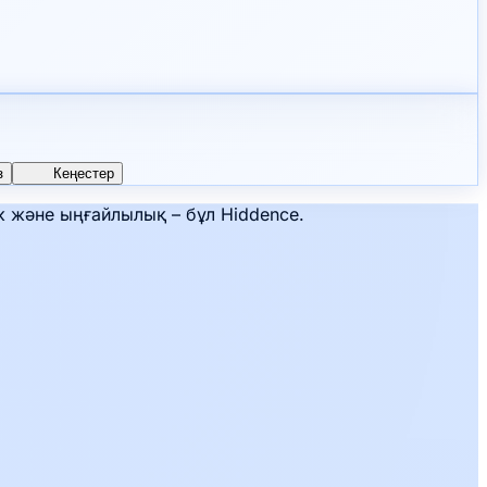
з
Кеңестер
к және ыңғайлылық – бұл Hiddence.