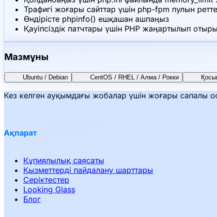
Трафигі жоғары сайттар үшін php-fpm пулын ретт
Өндірісте phpinfo() ешқашан ашпаңыз
Қауіпсіздік патчтары үшін PHP жаңартылып отыр
Мазмұны
Ubuntu / Debian
CentOS / RHEL / Алма / Рокки
Қосы
Кез келген ауқымдағы жобалар үшін жоғары сапалы оф
Ақпарат
Құпиялылық саясаты
Қызметтерді пайдалану шарттары
Серіктестер
Looking Glass
Блог