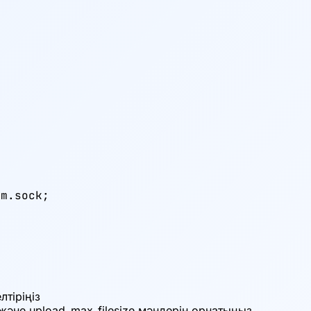


m.sock;

x
тіріңіз
және upload_max_filesize мәндерін орнатыңыз