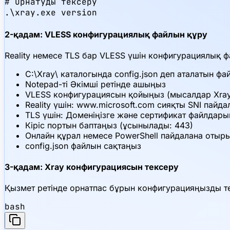
# Орнатуды тексеру

.\xray.exe version
2-қадам: VLESS конфигурациялық файлын құру
Reality немесе TLS бар VLESS үшін конфигурациялық 
C:\Xray\ каталогында config.json деп аталатын ф
Notepad-ті Әкімші ретінде ашыңыз
VLESS конфигурациясын қойыңыз (мысалдар Xray
Reality үшін: www.microsoft.com сияқты SNI пайд
TLS үшін: Доменіңізге және сертификат файлдар
Кіріс портын баптаңыз (ұсынылады: 443)
Онлайн құрал немесе PowerShell пайдалана отыры
config.json файлын сақтаңыз
3-қадам: Xray конфигурациясын тексеру
Қызмет ретінде орнатпас бұрын конфигурацияңызды те
bash