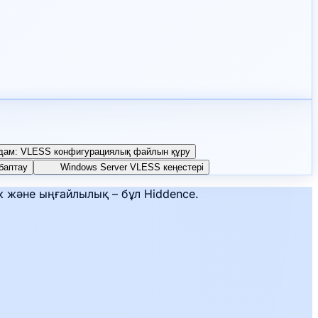
адам: VLESS конфигурациялық файлын құру
баптау
Windows Server VLESS кеңестері
к және ыңғайлылық – бұл Hiddence.