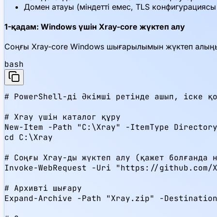
Домен атауы (міндетті емес, TLS конфигурациясы
1-қадам: Windows үшін Xray-core жүктеп алу
Соңғы Xray-core Windows шығарылымын жүктеп алың
bash
# PowerShell-ді Әкімші ретінде ашып, іске қо
# Xray үшін каталог құру

New-Item -Path "C:\Xray" -ItemType Directory
cd C:\Xray

# Соңғы Xray-ды жүктеп алу (қажет болғанда н
Invoke-WebRequest -Uri "https://github.com/X
# Архивті шығару

Expand-Archive -Path "Xray.zip" -Destination