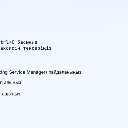
trl+C басыңыз

таксисін тексеріңіз
king Service Manager) пайдаланыңыз:
еп алыңыз
де ашыңыз