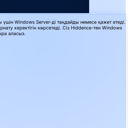
үшін Windows Server-ді таңдайды немесе қажет етеді.
нату керектігін көрсетеді. Сіз Hiddence-тен Windows
ыра аласыз.