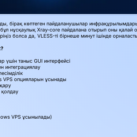
ады, бірақ көптеген пайдаланушылар инфрақұрылымдары 
бұл нұсқаулық Xray-core пайдалана отырып оны қалай ор
іңіз болса да, VLESS-ті бірнеше минут ішінде орналаст
к?
 үшін таныс GUI интерфейсі
ен интеграциялау
есімділік
ws VPS опцияларын ұсынады
сқару
 қолдау
ndows VPS ұсынылады)