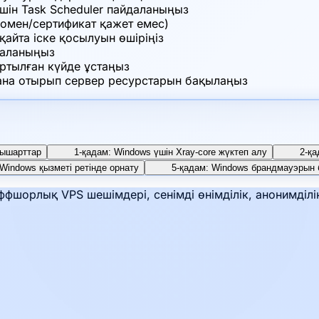
шін Task Scheduler пайдаланыңыз
домен/сертификат қажет емес)
айта іске қосылуын өшіріңіз
даланыңыз
артылған күйде ұстаңыз
лана отырып сервер ресурстарын бақылаңыз
ышарттар
1-қадам: Windows үшін Xray-core жүктеп алу
2-қ
 Windows қызметі ретінде орнату
5-қадам: Windows брандмауэрын 
фшорлық VPS шешімдері, сенімді өнімділік, анонимділі