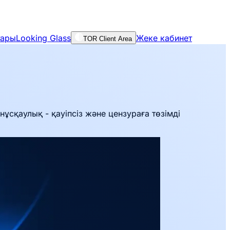
тары
Looking Glass
Жеке кабинет
TOR Client Area
сқаулық - қауіпсіз және цензураға төзімді