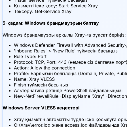
'Install service' түймесін басыңыз
Қызметті іске қосу: Start-Service Xray
Тексеру: Get-Service Xray
5-қадам: Windows брандмауэрын баптау
Windows брандмауэры арқылы Xray-ға рұқсат беріңіз:
Windows Defender Firewall with Advanced Security
'Inbound Rules' > 'New Rule' түймесін басыңыз
Rule Type: Port
Protocol: TCP, Port: 443 (немесе сіз баптаған порт
Action: Allow the connection
Profile: Барлығын белгілеңіз (Domain, Private, Publi
Name: Xray VLESS
Finish түймесін басыңыз
Альтернатива ретінде PowerShell пайдаланыңыз:
New-NetFirewallRule -DisplayName 'Xray' -Direction
Windows Server VLESS кеңестері
Xray қызметін автоматты түрде іске қосылуға орна
C:\Xray\error.log және access.log файлдарында 