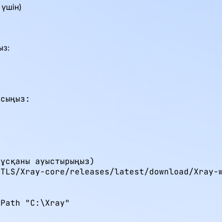
 үшін)
ыз:
сыңыз:



ұсқаны ауыстырыңыз)

TLS/Xray-core/releases/latest/download/Xray-w
Path "C:\Xray"
