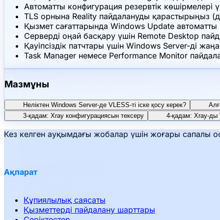
Автоматты конфигурация резервтік көшірмелері ү
TLS орнына Reality пайдалануды қарастырыңыз (
Қызмет сағаттарында Windows Update автоматты қ
Серверді оңай басқару үшін Remote Desktop пай
Қауіпсіздік патчтары үшін Windows Server-ді жаң
Task Manager немесе Performance Monitor пайда
Мазмұны
Неліктен Windows Server-де VLESS-ті іске қосу керек?
Алғ
3-қадам: Xray конфигурациясын тексеру
4-қадам: Xray-ды
Кез келген ауқымдағы жобалар үшін жоғары сапалы оф
Ақпарат
Құпиялылық саясаты
Қызметтерді пайдалану шарттары
Серіктестер