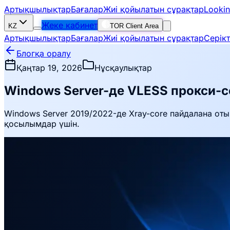
Артықшылықтар
Бағалар
Жиі қойылатын сұрақтар
Lookin
Жеке кабинет
KZ
TOR Client Area
Артықшылықтар
Бағалар
Жиі қойылатын сұрақтар
Серік
Блогқа оралу
Қаңтар 19, 2026
Нұсқаулықтар
Windows Server-де VLESS прокси-с
Windows Server 2019/2022-де Xray-core пайдалана оты
қосылымдар үшін.