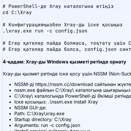
# PowerShell-де Xray каталогына өтіңіз

cd C:\Xray

# Конфигурацияңызбен Xray-ды іске қосыңыз

.\xray.exe run -c config.json

# Егер қателер пайда болмаса, тоқтату үшін C
# Егер қателер пайда болса, config.json син
4-қадам: Xray-ды Windows қызметі ретінде орнату
Xray-ды қызмет ретінде іске қосу үшін NSSM (Non-Suc
NSSM-ді https://nssm.cc/download сайтынан жүкт
nssm.exe файлын C:\Xray\ каталогына шығарыңыз
C:\Xray\ каталогында PowerShell-ді Әкімші ретін
Іске қосыңыз: .\nssm.exe install Xray
NSSM GUI-де:
Path: C:\Xray\xray.exe
Startup directory: C:\Xray
Arguments: run -c config.json