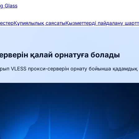
g Glass
тестер
Құпиялылық саясаты
Қызметтерді пайдалану шарт
ерверін қалай орнатуға болады
рып VLESS прокси-серверін орнату бойынша қадамдық нұ