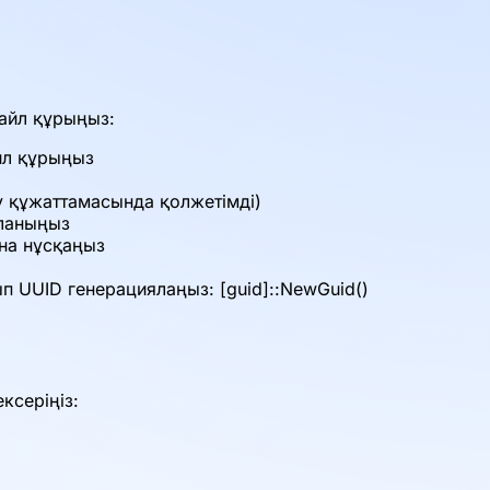
файл құрыңыз:
айл құрыңыз
 құжаттамасында қолжетімді)
аланыңыз
ына нұсқаңыз
п UUID генерациялаңыз: [guid]::NewGuid()
ксеріңіз: