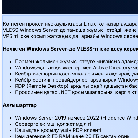
Көптеген прокси нұсқаулықтары Linux-ке назар аудар
VLESS Windows Server-де тамаша жұмыс істейді, және 
VPS-ті іске қосып жатсаңыз да, арнайы Windows сервер
Неліктен Windows Server-де VLESS-ті іске қосу кере
Пәрмен жолымен жұмыс істеуге ыңғайсыз адамдар
Windows-қа тән қызметтер мен Active Directory-м
Кейбір кәсіпорын қосымшаларымен жақсырақ үйл
Кейбір хостинг провайдерлері арзанырақ Windo
RDP (Remote Desktop) арқылы оңай қашықтан ба
Проксимен қатар .NET қосымшаларына жергілікті
Алғышарттар
Windows Server 2019 немесе 2022 (Hiddence Wi
Серверге әкімші қолжетімділігі
Қашықтан қосылу үшін RDP клиенті
Кем дегенде 2 ГБ RAM және 20 ГБ сақтау орны