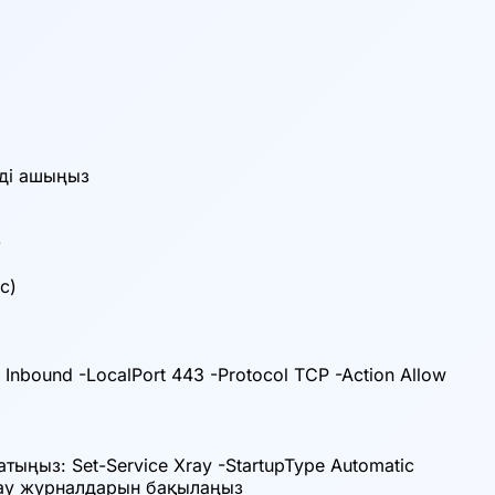
-ді ашыңыз
)
c)
 Inbound -LocalPort 443 -Protocol TCP -Action Allow
тыңыз: Set-Service Xray -StartupType Automatic
Xray журналдарын бақылаңыз