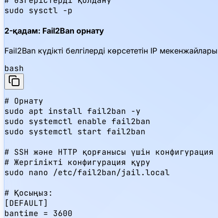
# Өзгерістерді қолдану

sudo sysctl -p
2-қадам: Fail2Ban орнату
Fail2Ban күдікті белгілерді көрсететін IP мекенжайлары
bash
# Орнату

sudo apt install fail2ban -y

sudo systemctl enable fail2ban

sudo systemctl start fail2ban

# SSH және HTTP қорғанысы үшін конфигурация

# Жергілікті конфигурация құру

sudo nano /etc/fail2ban/jail.local

# Қосыңыз:

[DEFAULT]

bantime = 3600
