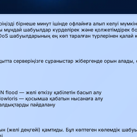
еріңізді бірнеше минут ішінде офлайнға алып келуі мүм
ылы мұндай шабуылдар күрделірек және қолжетімдірек б
DoS шабуылдарының ең көп таралған түрлерінен қалай қо
ытта серверіңізге сұраныстар жібергенде орын алады,
 flood — желі өткізу қабілетін басып алу
lowloris — қосымша қабатын нысанаға алу
алдықтарды пайдалану
ын (желі деңгейі) қамтиды. Бұл көптеген көлемдік шабу
і.