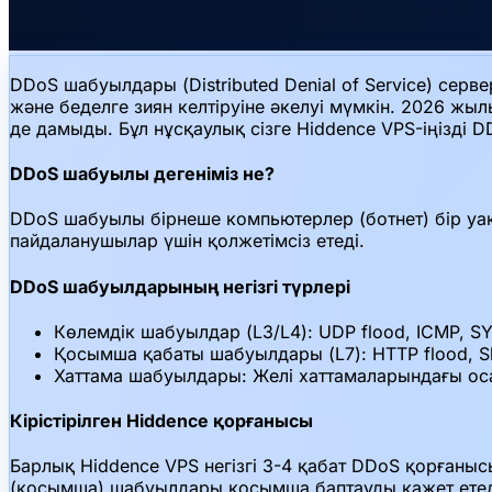
DDoS шабуылдары (Distributed Denial of Service) серв
және беделге зиян келтіруіне әкелуі мүмкін. 2026 ж
де дамыды. Бұл нұсқаулық сізге Hiddence VPS-іңізді D
DDoS шабуылы дегеніміз не?
DDoS шабуылы бірнеше компьютерлер (ботнет) бір уақ
пайдаланушылар үшін қолжетімсіз етеді.
DDoS шабуылдарының негізгі түрлері
Көлемдік шабуылдар (L3/L4): UDP flood, ICMP, SYN
Қосымша қабаты шабуылдары (L7): HTTP flood, S
Хаттама шабуылдары: Желі хаттамаларындағы ос
Кірістірілген Hiddence қорғанысы
Барлық Hiddence VPS негізгі 3-4 қабат DDoS қорғаныс
(қосымша) шабуылдары қосымша баптауды қажет етед