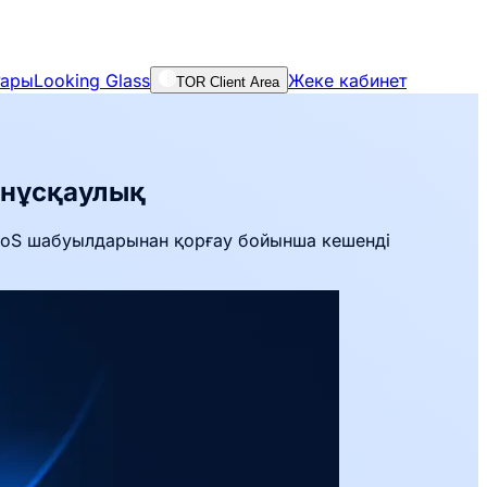
тары
Looking Glass
Жеке кабинет
TOR Client Area
 нұсқаулық
DDoS шабуылдарынан қорғау бойынша кешенді