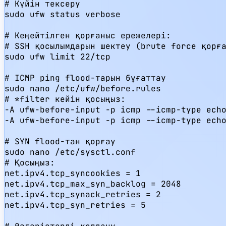
# Күйін тексеру

sudo ufw status verbose

# Кеңейтілген қорғаныс ережелері:

# SSH қосылымдарын шектеу (brute force қорға
sudo ufw limit 22/tcp

# ICMP ping flood-тарын бұғаттау

sudo nano /etc/ufw/before.rules

# *filter кейін қосыңыз:

-A ufw-before-input -p icmp --icmp-type echo
-A ufw-before-input -p icmp --icmp-type echo
# SYN flood-тан қорғау

sudo nano /etc/sysctl.conf

# Қосыңыз:

net.ipv4.tcp_syncookies = 1

net.ipv4.tcp_max_syn_backlog = 2048

net.ipv4.tcp_synack_retries = 2

net.ipv4.tcp_syn_retries = 5
