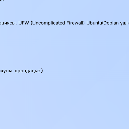
циясы. UFW (Uncomplicated Firewall) Ubuntu/Debian үші
мұны орындаңыз)
