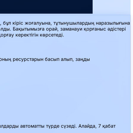
кін, бұл кіріс жоғалуына, тұтынушылардың наразылығына
олды. Бақытымызға орай, заманауи қорғаныс әдістері
рғау керектігін көрсетеді.
 оның ресурстарын басып алып, заңды
ылдарды автоматты түрде сүзеді. Алайда, 7 қабат