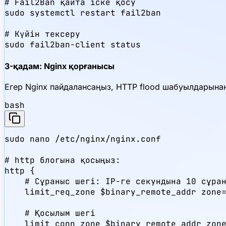
# Fail2Ban қайта іске қосу

sudo systemctl restart fail2ban

# Күйін тексеру

sudo fail2ban-client status
3-қадам: Nginx қорғанысы
Егер Nginx пайдалансаңыз, HTTP flood шабуылдарына
bash
sudo nano /etc/nginx/nginx.conf

# http блогына қосыңыз:

http {

    # Сұраныс шегі: IP-ге секундына 10 сұран
    limit_req_zone $binary_remote_addr zone=
    # Қосылым шегі

    limit_conn_zone $binary_remote_addr zone