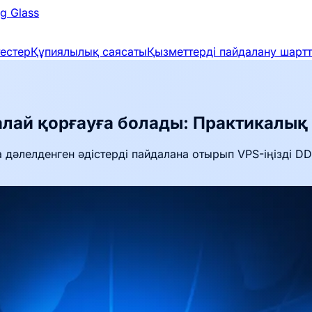
g Glass
тестер
Құпиялылық саясаты
Қызметтерді пайдалану шарт
алай қорғауға болады: Практикалық
 дәлелденген әдістерді пайдалана отырып VPS-іңізді 