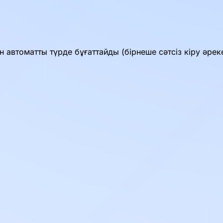
н автоматты түрде бұғаттайды (бірнеше сәтсіз кіру әреке