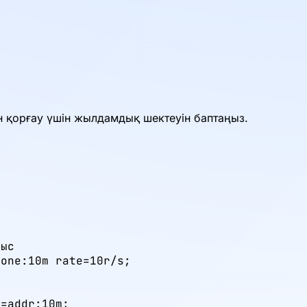
н қорғау үшін жылдамдық шектеуін баптаңыз.
ыс

one:10m rate=10r/s;

=addr:10m;
