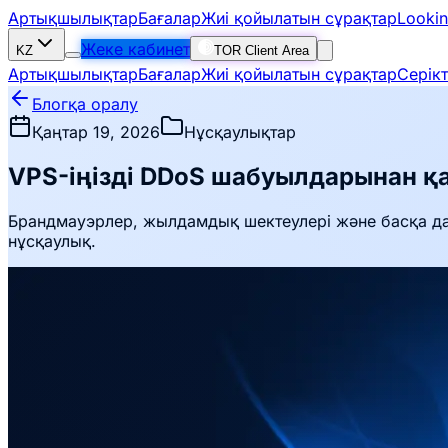
Артықшылықтар
Бағалар
Жиі қойылатын сұрақтар
Lookin
Жеке кабинет
KZ
TOR Client Area
Артықшылықтар
Бағалар
Жиі қойылатын сұрақтар
Серік
Блогқа оралу
Қаңтар 19, 2026
Нұсқаулықтар
VPS-іңізді DDoS шабуылдарынан қ
Брандмауэрлер, жылдамдық шектеулері және басқа да
нұсқаулық.