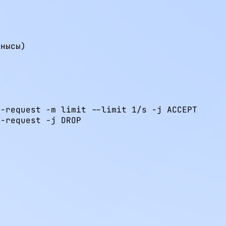
нысы)

-request -m limit --limit 1/s -j ACCEPT

-request -j DROP
