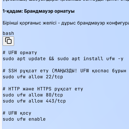
1-қадам: Брандмауэр орнатуы
Бірінші қорғаныс желісі - дұрыс брандмауэр конфигура
bash
# UFW орнату

sudo apt update && sudo apt install ufw -y

# SSH рұқсат ету (МАҢЫЗДЫ! UFW қоспас бұрын 
sudo ufw allow 22/tcp

# HTTP және HTTPS рұқсат ету

sudo ufw allow 80/tcp

sudo ufw allow 443/tcp

# UFW қосу

sudo ufw enable
