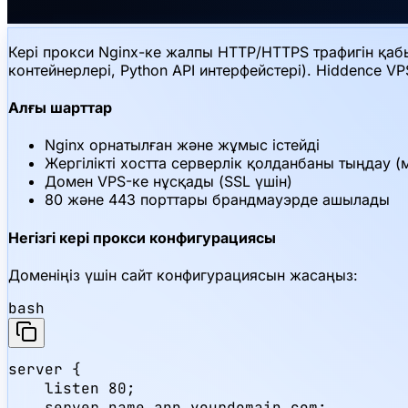
Кері прокси Nginx-ке жалпы HTTP/HTTPS трафигін қабы
контейнерлері, Python API интерфейстері). Hiddence V
Алғы шарттар
Nginx орнатылған және жұмыс істейді
Жергілікті хостта серверлік қолданбаны тыңдау (м
Домен VPS-ке нұсқады (SSL үшін)
80 және 443 порттары брандмауэрде ашылады
Негізгі кері прокси конфигурациясы
Доменіңіз үшін сайт конфигурациясын жасаңыз:
bash
server {

    listen 80;

    server_name app.yourdomain.com;
