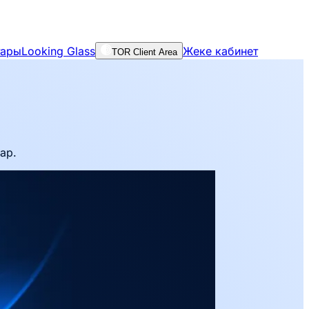
тары
Looking Glass
Жеке кабинет
TOR Client Area
ар.