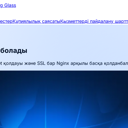
g Glass
тестер
Құпиялылық саясаты
Қызметтерді пайдалану шарт
а болады
et қолдауы және SSL бар Nginx арқылы басқа қолданбал