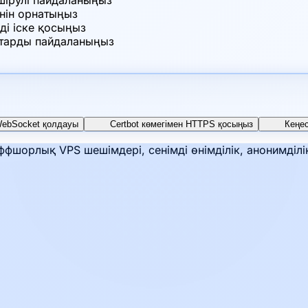
өшірулі пайдаланыңыз
әнін орнатыңыз
ді іске қосыңыз
октарды пайдаланыңыз
ebSocket қолдауы
Certbot көмегімен HTTPS қосыңыз
Кеңе
фшорлық VPS шешімдері, сенімді өнімділік, анонимділі