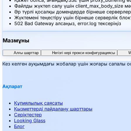
Қажет болса, ағындық/SSE үшін proxy_buffering 
Файлды жүктеп салу үшін client_max_body_size м
Әр түрлі қосалқы домендерде бірнеше серверлер
Жүктемені теңестіру үшін бірнеше серверлік бл
502 Bad Gateway алсаңыз, error.log тексеріңіз
Мазмұны
Алғы шарттар
Негізгі кері прокси конфигурациясы
W
Кез келген ауқымдағы жобалар үшін жоғары сапалы оф
Ақпарат
Құпиялылық саясаты
Қызметтерді пайдалану шарттары
Серіктестер
Looking Glass
Блог