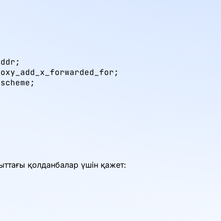
ddr;

oxy_add_x_forwarded_for;

scheme;

x
қыттағы қолданбалар үшін қажет: