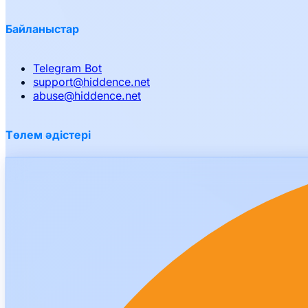
Байланыстар
Telegram Bot
support
@
hiddence.net
abuse
@
hiddence.net
Төлем әдістері