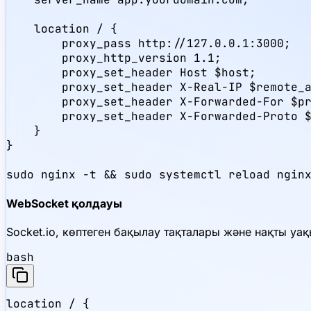
    location / {

        proxy_pass http://127.0.0.1:3000;

        proxy_http_version 1.1;

        proxy_set_header Host $host;

        proxy_set_header X-Real-IP $remote_a
        proxy_set_header X-Forwarded-For $pr
        proxy_set_header X-Forwarded-Proto $
    }

}

sudo nginx -t && sudo systemctl reload ngin
WebSocket қолдауы
Socket.io, көптеген бақылау тақталары және нақты уа
bash
location / {
