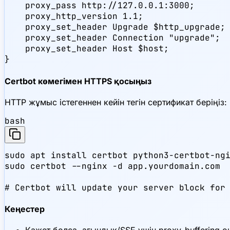
    proxy_pass http://127.0.0.1:3000;

    proxy_http_version 1.1;

    proxy_set_header Upgrade $http_upgrade;

    proxy_set_header Connection "upgrade";

    proxy_set_header Host $host;

}
Certbot көмегімен HTTPS қосыңыз
HTTP жұмыс істегеннен кейін тегін сертификат беріңіз:
bash
sudo apt install certbot python3-certbot-ngi
sudo certbot --nginx -d app.yourdomain.com

# Certbot will update your server block for
Кеңестер