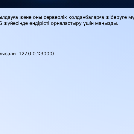
лдауға және оны серверлік қолданбаларға жіберуге мүм
PS жүйесінде өндірісті орналастыру үшін маңызды.
ысалы, 127.0.0.1:3000)