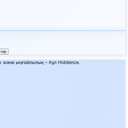
стер
к және ыңғайлылық – бұл Hiddence.