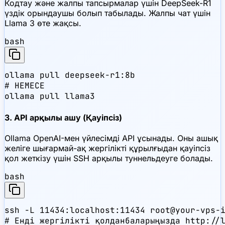
Кодтау және жалпы тапсырмалар үшін DeepSeek-R1
үздік орындаушы болып табылады. Жалпы чат үшін
Llama 3 өте жақсы.
bash
ollama pull deepseek-r1:8b

# НЕМЕСЕ

ollama pull llama3
3. API арқылы ашу (Қауіпсіз)
Ollama OpenAI-мен үйлесімді API ұсынады. Оны ашық
желіге шығармай-ақ жергілікті құрылғыдан қауіпсіз
қол жеткізу үшін SSH арқылы туннельдеуге болады.
bash
ssh -L 11434:localhost:11434 root@your-vps-i
# Енді жергілікті қолданбаларыңызда http://