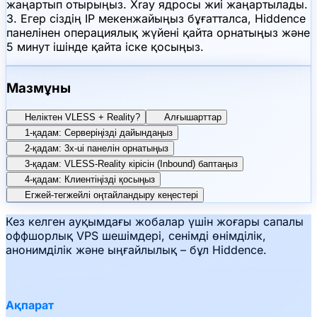
жаңартып отырыңыз. Xray ядросы жиі жаңартылады.
3. Егер сіздің IP мекенжайыңыз бұғатталса, Hiddence
панелінен операциялық жүйені қайта орнатыңыз және
5 минут ішінде қайта іске қосыңыз.
Мазмұны
Неліктен VLESS + Reality?
Алғышарттар
1-қадам: Серверіңізді дайындаңыз
2-қадам: 3x-ui панелін орнатыңыз
3-қадам: VLESS-Reality кірісін (Inbound) баптаңыз
4-қадам: Клиентіңізді қосыңыз
Егжей-тегжейлі оңтайландыру кеңестері
Кез келген ауқымдағы жобалар үшін жоғары сапалы
оффшорлық VPS шешімдері, сенімді өнімділік,
анонимділік және ыңғайлылық – бұл Hiddence.
Ақпарат