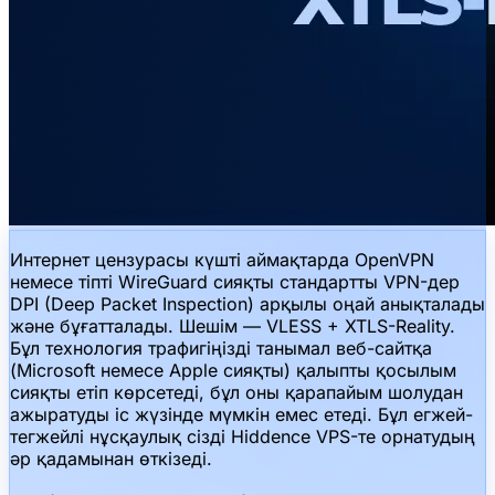
Интернет цензурасы күшті аймақтарда OpenVPN
немесе тіпті WireGuard сияқты стандартты VPN-дер
DPI (Deep Packet Inspection) арқылы оңай анықталады
және бұғатталады. Шешім — VLESS + XTLS-Reality.
Бұл технология трафигіңізді танымал веб-сайтқа
(Microsoft немесе Apple сияқты) қалыпты қосылым
сияқты етіп көрсетеді, бұл оны қарапайым шолудан
ажыратуды іс жүзінде мүмкін емес етеді. Бұл егжей-
тегжейлі нұсқаулық сізді Hiddence VPS-те орнатудың
әр қадамынан өткізеді.