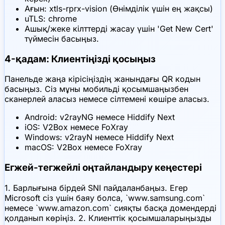
Ағын: xtls-rprx-vision (Өнімділік үшін ең жақсы)
uTLS: chrome
Ашық/жеке кілттерді жасау үшін 'Get New Cert'
түймесін басыңыз.
4-қадам: Клиентіңізді қосыңыз
Панельде жаңа кірісіңіздің жанындағы QR кодын
басыңыз. Сіз мұны мобильді қосымшаңызбен
сканерлей аласыз немесе сілтемені көшіре аласыз.
Android: v2rayNG немесе Hiddify Next
iOS: V2Box немесе FoXray
Windows: v2rayN немесе Hiddify Next
macOS: V2Box немесе FoXray
Егжей-тегжейлі оңтайландыру кеңестері
1. Барлығына бірдей SNI пайдаланбаңыз. Егер
Microsoft сіз үшін баяу болса, `www.samsung.com`
немесе `www.amazon.com` сияқты басқа домендерді
қолданып көріңіз. 2. Клиенттік қосымшаларыңызды