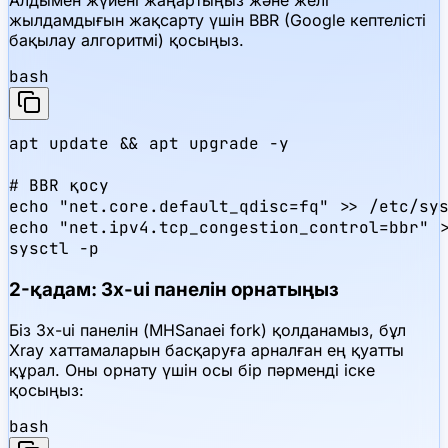
Алдымен жүйені жаңартыңыз және желі
жылдамдығын жақсарту үшін BBR (Google кептелісті
бақылау алгоритмі) қосыңыз.
bash
apt update && apt upgrade -y

# BBR қосу

echo "net.core.default_qdisc=fq" >> /etc/sys
echo "net.ipv4.tcp_congestion_control=bbr" >
sysctl -p
2-қадам: 3x-ui панелін орнатыңыз
Біз 3x-ui панелін (MHSanaei fork) қолданамыз, бұл
Xray хаттамаларын басқаруға арналған ең қуатты
құрал. Оны орнату үшін осы бір пәрменді іске
қосыңыз:
bash