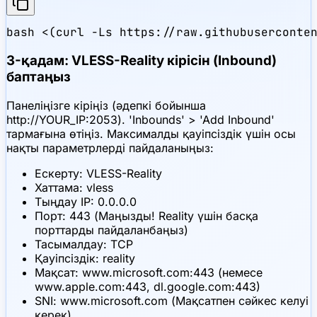
bash <(curl -Ls https://raw.githubuserconte
3-қадам: VLESS-Reality кірісін (Inbound)
баптаңыз
Панеліңізге кіріңіз (әдепкі бойынша
http://YOUR_IP:2053). 'Inbounds' > 'Add Inbound'
тармағына өтіңіз. Максималды қауіпсіздік үшін осы
нақты параметрлерді пайдаланыңыз:
Ескерту: VLESS-Reality
Хаттама: vless
Тыңдау IP: 0.0.0.0
Порт: 443 (Маңызды! Reality үшін басқа
порттарды пайдаланбаңыз)
Тасымалдау: TCP
Қауіпсіздік: reality
Мақсат: www.microsoft.com:443 (немесе
www.apple.com:443, dl.google.com:443)
SNI: www.microsoft.com (Мақсатпен сәйкес келуі
керек)