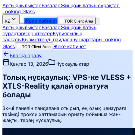
Артықшылықтар
Бағалар
Жиі қойылатын сұрақтар
Looking Glass
Жеке кабинет
KZ
TOR Client Area
Артықшылықтар
Бағалар
Жиі қойылатын
сұрақтар
Серіктестер
Құпиялылық
саясаты
Қызметтерді пайдалану шарттары
Looking
Glass
Жеке кабинет
TOR Client Area
Блогқа оралу
Қаңтар 13, 2026
Нұсқаулықтар
Толық нұсқаулық: VPS-ке VLESS +
XTLS-Reality қалай орнатуға
болады
3x-ui панелін пайдалана отырып, ең озық цензураға
төзімді прокси хаттамасын орнату бойынша жан-
жақты, терең нұсқаулық.