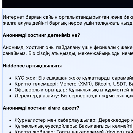
Интернет барған сайын орталықтандырылған және бақы
жалға алуға дейінгі барлық нәрсе үшін төлқұжатыңызды 
Анонимді хостинг дегеніміз не?
Анонимді хостинг оны пайдалану үшін физикалық жеке 
санаймыз. Біз сіздің атыңызды, мекенжайыңызды нем
Hiddence артықшылығы
KYC жоқ: Біз ешқашан жеке құжаттарды сұрамай
Крипто төлемдері: Monero (XMR), Bitcoin, USDT. 
Оффшорлық орындар: Құпиялылықты құрметтейті
Деректерді азайту: Біз серверіңіздің жұмысын қа
Анонимді хостинг кімге қажет?
Журналистер мен хабарлаушылар: Дереккөздер ме
Құпиялылық әуесқойлары: Бақыланғысы келмейті
Крипто жобалар: Топты әшкерелемей (doxing) түй