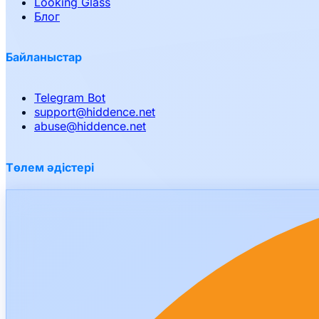
Looking Glass
Блог
Байланыстар
Telegram Bot
support
@
hiddence.net
abuse
@
hiddence.net
Төлем әдістері