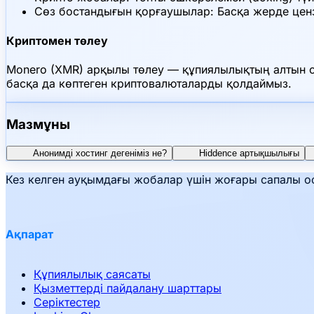
Сөз бостандығын қорғаушылар: Басқа жерде цен
Криптомен төлеу
Monero (XMR) арқылы төлеу — құпиялылықтың алтын ст
басқа да көптеген криптовалюталарды қолдаймыз.
Мазмұны
Анонимді хостинг дегеніміз не?
Hiddence артықшылығы
Кез келген ауқымдағы жобалар үшін жоғары сапалы оф
Ақпарат
Құпиялылық саясаты
Қызметтерді пайдалану шарттары
Серіктестер