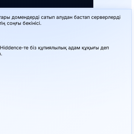
тары домендерді сатып алудан бастап серверлерді
ң соңғы бекінісі.
 Hiddence-те біз құпиялылық адам құқығы деп
.