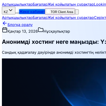
Артықшылықтар
Бағалар
Жиі қойылатын сұрақтар
Lookin
Жеке кабинет
KZ
TOR Client Area
Артықшылықтар
Бағалар
Жиі қойылатын сұрақтар
Серік
Блогқа оралу
Қаңтар 13, 2026
Нұсқаулықтар
Анонимді хостинг неге маңызды: 
Сандық қадағалау дәуірінде анонимді хостингтің нелі