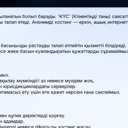
ланатын болып барады. 'KYC' (Клиентіңді таны) саясат
талап етеді. Анонимді хостинг — еркін, ашық интернетті
басыңызды растауды талап етпейтін қызметті білдіреді.
есе жеке басын куәландыратын құжаттарды сұрамаймыз
мыз.
Бақылау мүмкіндігі аз немесе мүлдем жоқ.
н юрисдикциялардағы серверлер.
мтамасыз ету үшін өте қажет нәрсені ғана сақтаймыз.
н құпия деректерді қорғау.
н адамдар.
індерді немесе dApps-ты хостинг жасау.