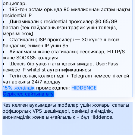
опциялар.
195-тен астам орында 90 миллионнан астам нақты
residential IP
Динамикалық residential проксилер $0.65/GB
бастап (тек пайдаланылған трафик үшін төлеңіз,
мерзімі жоқ)
Статикалық ISP проксилері — 30 күнге шексіз
бандалық енімен IP үшін $5
Айналмалы және статикалық сессиялар, HTTP/S
және SOCKS5 қолдауы
Шексіз бір уақыттағы қосылымдар, User:Pass
немесе IP whitelist аутентификациясы
Тегін сынақ қолжетімді + Telegram немесе тікелей
чат арқылы 24/7 қолдау
15% жеңілдік
промокодпен:
HIDDENCE
Серіктес сайтына өту
Кез келген ауқымдағы жобалар үшін жоғары сапалы
оффшорлық VPS шешімдері, сенімді өнімділік,
анонимділік және ыңғайлылық – бұл Hiddence.