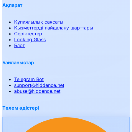
Ақпарат
Құпиялылық саясаты
Қызметтерді пайдалану шарттары
Серіктестер
Looking Glass
Блог
Байланыстар
Telegram Bot
support
@
hiddence.net
abuse
@
hiddence.net
Төлем әдістері