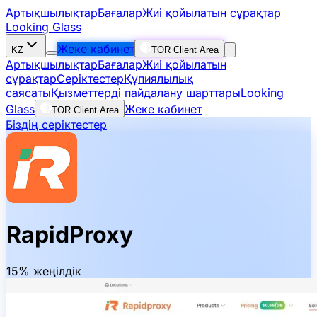
Артықшылықтар
Бағалар
Жиі қойылатын сұрақтар
Looking Glass
Жеке кабинет
KZ
TOR Client Area
Артықшылықтар
Бағалар
Жиі қойылатын
сұрақтар
Серіктестер
Құпиялылық
саясаты
Қызметтерді пайдалану шарттары
Looking
Glass
Жеке кабинет
TOR Client Area
Біздің серіктестер
RapidProxy
15% жеңілдік