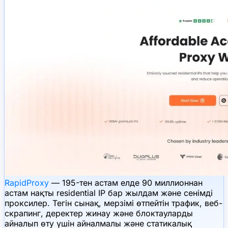
RapidProxy
— 195-тен астам елде 90 миллионнан
астам нақты residential IP бар жылдам және сенімді
проксилер. Тегін сынақ, мерзімі өтпейтін трафик, веб-
скрапинг, деректер жинау және блоктауларды
айналып өту үшін айналмалы және статикалық