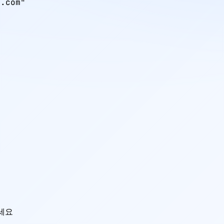
.com"

세요