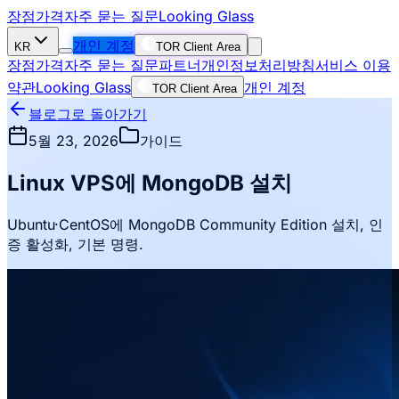
장점
가격
자주 묻는 질문
Looking Glass
개인 계정
KR
TOR Client Area
장점
가격
자주 묻는 질문
파트너
개인정보처리방침
서비스 이용
약관
Looking Glass
개인 계정
TOR Client Area
블로그로 돌아가기
5월 23, 2026
가이드
Linux VPS에 MongoDB 설치
Ubuntu·CentOS에 MongoDB Community Edition 설치, 인
증 활성화, 기본 명령.