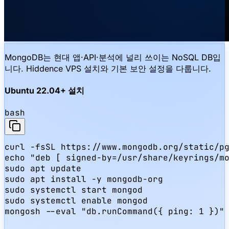
MongoDB는 현대 앱·API·분석에 널리 쓰이는 NoSQL DB입
니다. Hiddence VPS 설치와 기본 보안 설정을 다룹니다.
Ubuntu 22.04+ 설치
bash
curl -fsSL https://www.mongodb.org/static/pg
echo "deb [ signed-by=/usr/share/keyrings/mo
sudo apt update

sudo apt install -y mongodb-org

sudo systemctl start mongod

sudo systemctl enable mongod

mongosh --eval "db.runCommand({ ping: 1 })"