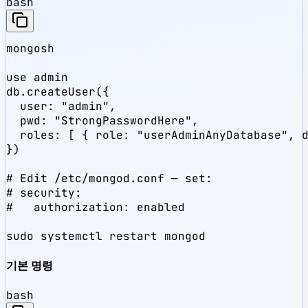
bash
mongosh

use admin

db.createUser({

  user: "admin",

  pwd: "StrongPasswordHere",

  roles: [ { role: "userAdminAnyDatabase", d
})

# Edit /etc/mongod.conf — set:

# security:

#   authorization: enabled

sudo systemctl restart mongod
기본 명령
bash