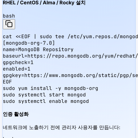
RHEL / CentOS / Alma / Rocky 설치
bash
cat <<EOF | sudo tee /etc/yum.repos.d/mongod
[mongodb-org-7.0]

name=MongoDB Repository

baseurl=https://repo.mongodb.org/yum/redhat/
gpgcheck=1

enabled=1

gpgkey=https://www.mongodb.org/static/pgp/se
EOF

sudo yum install -y mongodb-org

sudo systemctl start mongod

sudo systemctl enable mongod
인증 활성화
네트워크에 노출하기 전에 관리자 사용자를 만듭니다: