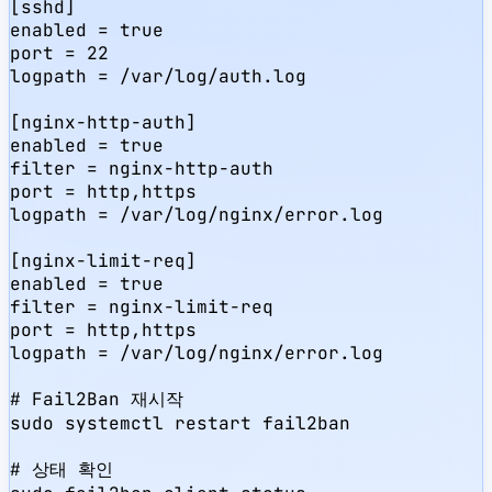
[sshd]

enabled = true

port = 22

logpath = /var/log/auth.log

[nginx-http-auth]

enabled = true

filter = nginx-http-auth

port = http,https

logpath = /var/log/nginx/error.log

[nginx-limit-req]

enabled = true

filter = nginx-limit-req

port = http,https

logpath = /var/log/nginx/error.log

# Fail2Ban 재시작

sudo systemctl restart fail2ban

# 상태 확인
