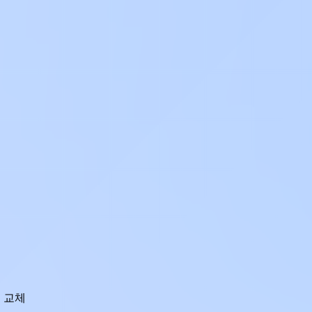


 교체
