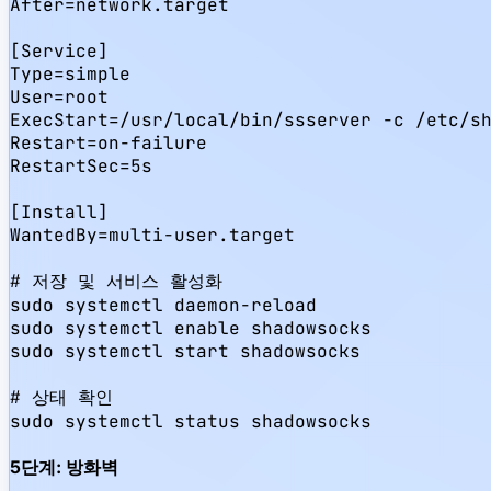
After=network.target

[Service]

Type=simple

User=root

ExecStart=/usr/local/bin/ssserver -c /etc/sh
Restart=on-failure

RestartSec=5s

[Install]

WantedBy=multi-user.target

# 저장 및 서비스 활성화

sudo systemctl daemon-reload

sudo systemctl enable shadowsocks

sudo systemctl start shadowsocks

# 상태 확인

sudo systemctl status shadowsocks
5단계: 방화벽