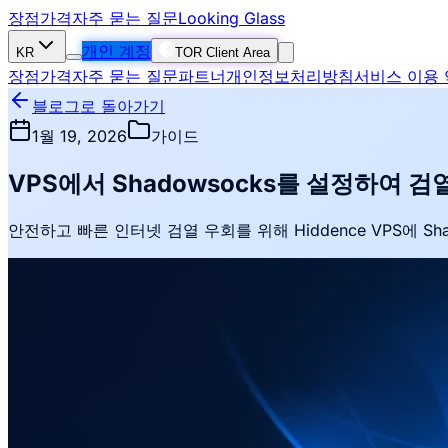
장점
가격
자주 묻는 질문
Looking Glass
개인 계정
KR
TOR Client Area
장점
가격
자주 묻는 질문
파트너
개인정보처리방침
서비스 이용
블로그로 돌아가기
1월 19, 2026
가이드
VPS에서 Shadowsocks를 설정하여 
안전하고 빠른 인터넷 검열 우회를 위해 Hiddence VPS에 S