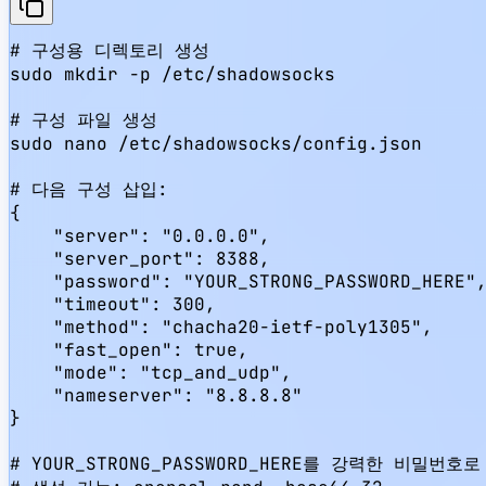
# 구성용 디렉토리 생성

sudo mkdir -p /etc/shadowsocks

# 구성 파일 생성

sudo nano /etc/shadowsocks/config.json

# 다음 구성 삽입:

{

    "server": "0.0.0.0",

    "server_port": 8388,

    "password": "YOUR_STRONG_PASSWORD_HERE",
    "timeout": 300,

    "method": "chacha20-ietf-poly1305",

    "fast_open": true,

    "mode": "tcp_and_udp",

    "nameserver": "8.8.8.8"

}

# YOUR_STRONG_PASSWORD_HERE를 강력한 비밀번호로