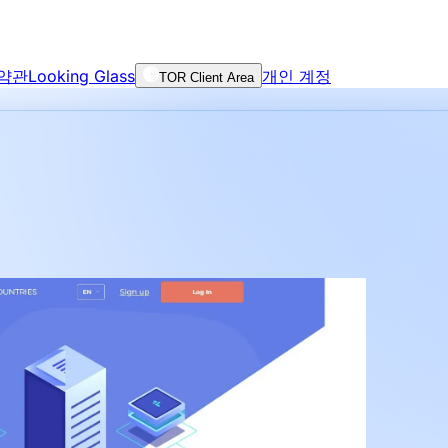
 약관
Looking Glass
개인 계정
TOR Client Area