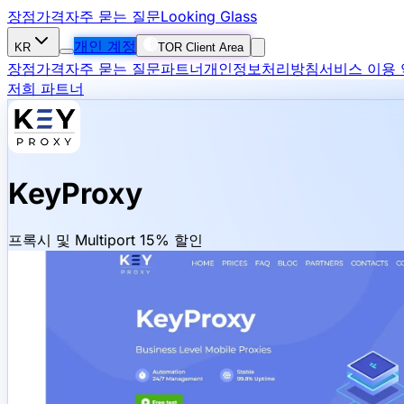
장점
가격
자주 묻는 질문
Looking Glass
개인 계정
KR
TOR Client Area
장점
가격
자주 묻는 질문
파트너
개인정보처리방침
서비스 이용
저희 파트너
KeyProxy
프록시 및 Multiport 15% 할인