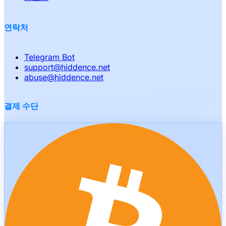
연락처
Telegram Bot
support
@
hiddence.net
abuse
@
hiddence.net
결제 수단