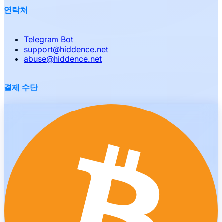
연락처
Telegram Bot
support
@
hiddence.net
abuse
@
hiddence.net
결제 수단