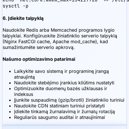
sysctl -p
6. Įdiekite talpyklą
Naudokite Redis arba Memcached programos lygio
talpyklai. Konfigūruokite žiniatinklio serverio talpyklą
(Nginx FastCGI cache, Apache mod_cache), kad
sumažintumėte serverio apkrovą.
Našumo optimizavimo patarimai
Laikykite savo sistemą ir programinę įrangą
atnaujintą
Naudokite stebėjimo įrankius kliūtims nustatyti
Optimizuokite duomenų bazės užklausas ir
indeksus
Įjunkite suspaudimą (gzip/brotli) žiniatinklio turiniui
Naudokite CDN statiniam turiniui pristatyti
Įdiekite tinkamą žurnalavimą ir žurnalų rotaciją
Reguliarūs saugumo auditai ir atnaujinimai