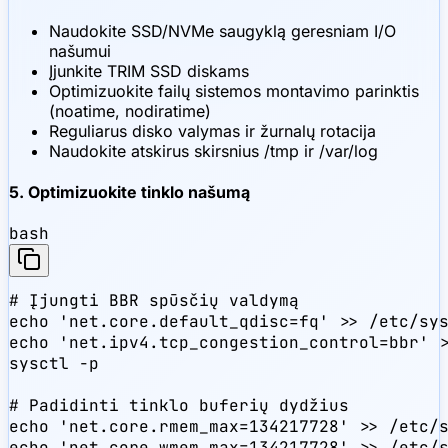
Naudokite SSD/NVMe saugyklą geresniam I/O
našumui
Įjunkite TRIM SSD diskams
Optimizuokite failų sistemos montavimo parinktis
(noatime, nodiratime)
Reguliarus disko valymas ir žurnalų rotacija
Naudokite atskirus skirsnius /tmp ir /var/log
5. Optimizuokite tinklo našumą
bash
# Įjungti BBR spūsčių valdymą

echo 'net.core.default_qdisc=fq' >> /etc/sys
echo 'net.ipv4.tcp_congestion_control=bbr' >
sysctl -p

# Padidinti tinklo buferių dydžius

echo 'net.core.rmem_max=134217728' >> /etc/s
echo 'net.core.wmem_max=134217728' >> /etc/s