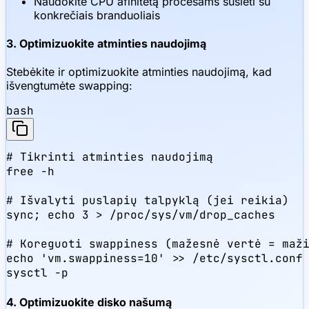
Naudokite CPU afinitetą procesams susieti su
konkrečiais branduoliais
3. Optimizuokite atminties naudojimą
Stebėkite ir optimizuokite atminties naudojimą, kad
išvengtumėte swapping:
bash
# Tikrinti atminties naudojimą

free -h

# Išvalyti puslapių talpyklą (jei reikia)

sync; echo 3 > /proc/sys/vm/drop_caches

# Koreguoti swappiness (mažesnė vertė = maži
echo 'vm.swappiness=10' >> /etc/sysctl.conf

sysctl -p
4. Optimizuokite disko našumą