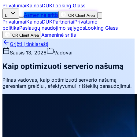
Privalumai
Kainos
DUK
Looking Glass
Asmeninė sritis
LT
TOR Client Area
Privalumai
Kainos
DUK
Partneriai
Privatumo
politika
Paslaugų naudojimo sąlygos
Looking Glass
Asmeninė sritis
TOR Client Area
Grįžti į tinklaraštį
Sausis 13, 2026
Vadovai
Kaip optimizuoti serverio našumą
Pilnas vadovas, kaip optimizuoti serverio našumą
geresniam greičiui, efektyvumui ir išteklių panaudojimui.