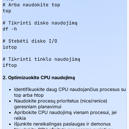
# Arba naudokite top

top

# Tikrinti disko naudojimą

df -h

# Stebėti disko I/O

iotop

# Tikrinti tinklo naudojimą

iftop
2. Optimizuokite CPU naudojimą
Identifikuokite daug CPU naudojančius procesus su
top arba htop
Naudokite procesų prioritetus (nice/renice)
geresniam planavimui
Apribokite CPU naudojimą vienam procesui, jei
reikia
Išjunkite nereikalingas paslaugas ir demonus