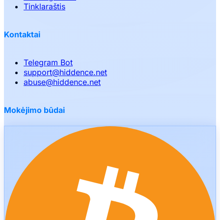
Tinklaraštis
Kontaktai
Telegram Bot
support
@
hiddence.net
abuse
@
hiddence.net
Mokėjimo būdai