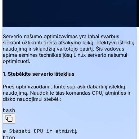
Serverio našumo optimizavimas yra labai svarbus
siekiant užtikrinti greitą atsakymo laiką, efektyvų išteklių
naudojimą ir sklandžią vartotojo patirtį. Šis vadovas
apima esmines technikas jūsų Linux serverio našumui
optimizuoti.
1. Stebėkite serverio išteklius
Prieš optimizuodami, turite suprasti dabartinį išteklių
naudojimą. Naudokite šias komandas CPU, atminties ir
disko naudojimui stebėti:
bash
# Stebėti CPU ir atmintį

htop
