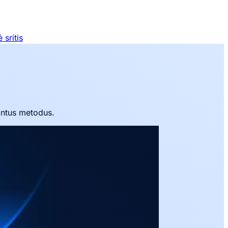
sritis
intus metodus.