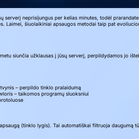
ų serverį neprisijungus per kelias minutes, todėl prarandate
s. Laimei, šiuolaikiniai apsaugos metodai taip pat evoliuc
 metu siunčia užklausas į jūsų serverį, perpildydamos jo iš
vynis – perpildo tinklo pralaidumą
wloris – taikomos programų sluoksniui
protoluose
augą (tinklo lygis). Tai automatiškai filtruoja daugumą tū