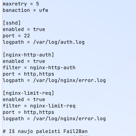
maxretry = 5

banaction = ufw

[sshd]

enabled = true

port = 22

logpath = /var/log/auth.log

[nginx-http-auth]

enabled = true

filter = nginx-http-auth

port = http,https

logpath = /var/log/nginx/error.log

[nginx-limit-req]

enabled = true

filter = nginx-limit-req

port = http,https

logpath = /var/log/nginx/error.log

# Iš naujo paleisti Fail2Ban
