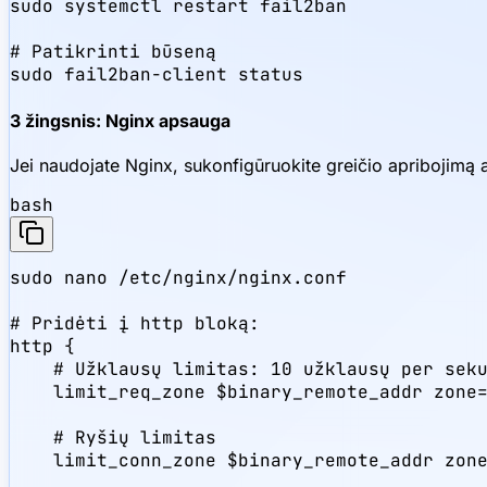
sudo systemctl restart fail2ban

# Patikrinti būseną

sudo fail2ban-client status
3 žingsnis: Nginx apsauga
Jei naudojate Nginx, sukonfigūruokite greičio apribojimą
bash
sudo nano /etc/nginx/nginx.conf

# Pridėti į http bloką:

http {

    # Užklausų limitas: 10 užklausų per seku
    limit_req_zone $binary_remote_addr zone=
    # Ryšių limitas

    limit_conn_zone $binary_remote_addr zone