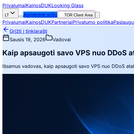
Privalumai
Kainos
DUK
Looking Glass
Asmeninė sritis
LT
TOR Client Area
Privalumai
Kainos
DUK
Partneriai
Privatumo politika
Paslaugų
Grįžti į tinklaraštį
Sausis 19, 2026
Vadovai
Kaip apsaugoti savo VPS nuo DDoS at
Išsamus vadovas, kaip apsaugoti savo VPS nuo DDoS atakų 