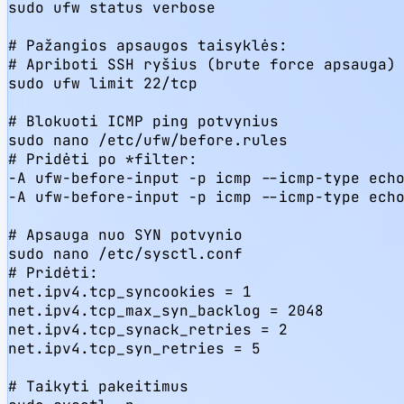
sudo ufw status verbose

# Pažangios apsaugos taisyklės:

# Apriboti SSH ryšius (brute force apsauga)

sudo ufw limit 22/tcp

# Blokuoti ICMP ping potvynius

sudo nano /etc/ufw/before.rules

# Pridėti po *filter:

-A ufw-before-input -p icmp --icmp-type echo
-A ufw-before-input -p icmp --icmp-type echo
# Apsauga nuo SYN potvynio

sudo nano /etc/sysctl.conf

# Pridėti:

net.ipv4.tcp_syncookies = 1

net.ipv4.tcp_max_syn_backlog = 2048

net.ipv4.tcp_synack_retries = 2

net.ipv4.tcp_syn_retries = 5

# Taikyti pakeitimus
