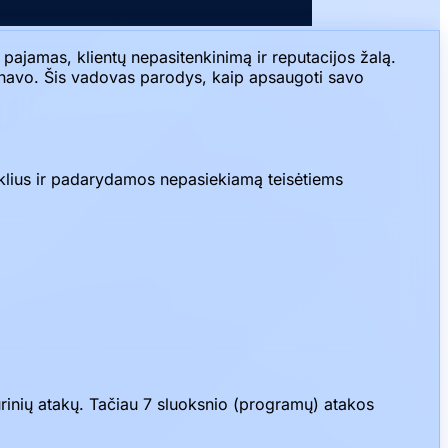
 pajamas, klientų nepasitenkinimą ir reputacijos žalą.
ionavo. Šis vadovas parodys, kaip apsaugoti savo
teklius ir padarydamos nepasiekiamą teisėtiems
rinių atakų. Tačiau 7 sluoksnio (programų) atakos