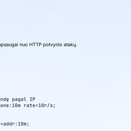
 apsaugai nuo HTTP potvynio atakų.
ndę pagal IP

one:10m rate=10r/s;

=addr:10m;
