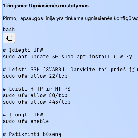
1 žingsnis: Ugniasienės nustatymas
Pirmoji apsaugos linija yra tinkama ugniasienės konfigūra
bash
# Įdiegti UFW

sudo apt update && sudo apt install ufw -y

# Leisti SSH (SVARBU! Darykite tai prieš įju
sudo ufw allow 22/tcp

# Leisti HTTP ir HTTPS

sudo ufw allow 80/tcp

sudo ufw allow 443/tcp

# Įjungti UFW

sudo ufw enable

# Patikrinti būseną
