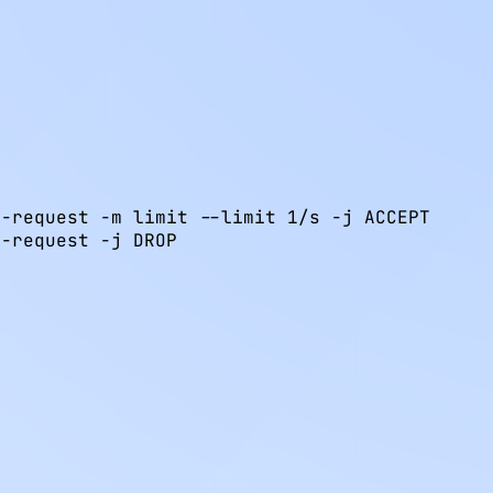
-request -m limit --limit 1/s -j ACCEPT

-request -j DROP
