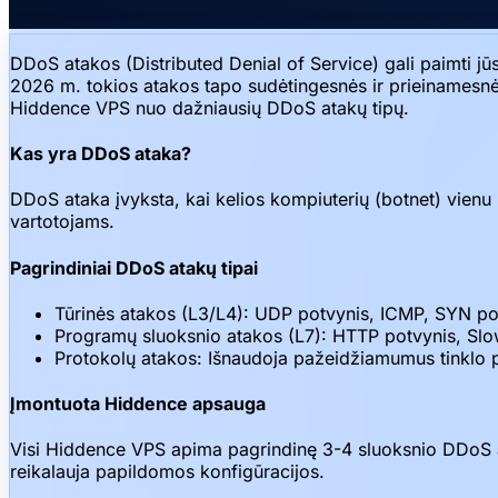
DDoS atakos (Distributed Denial of Service) gali paimti jūs
2026 m. tokios atakos tapo sudėtingesnės ir prieinamesnė
Hiddence VPS nuo dažniausių DDoS atakų tipų.
Kas yra DDoS ataka?
DDoS ataka įvyksta, kai kelios kompiuterių (botnet) vienu
vartotojams.
Pagrindiniai DDoS atakų tipai
Tūrinės atakos (L3/L4): UDP potvynis, ICMP, SYN pot
Programų sluoksnio atakos (L7): HTTP potvynis, Slo
Protokolų atakos: Išnaudoja pažeidžiamumus tinklo 
Įmontuota Hiddence apsauga
Visi Hiddence VPS apima pagrindinę 3-4 sluoksnio DDoS aps
reikalauja papildomos konfigūracijos.