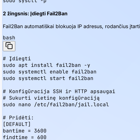
sudo sysctl -p
2 žingsnis: Įdiegti Fail2Ban
Fail2Ban automatiškai blokuoja IP adresus, rodančius įtar
bash
# Įdiegti

sudo apt install fail2ban -y

sudo systemctl enable fail2ban

sudo systemctl start fail2ban

# Konfigūracija SSH ir HTTP apsaugai

# Sukurti vietinę konfigūraciją

sudo nano /etc/fail2ban/jail.local

# Pridėti:

[DEFAULT]

bantime = 3600

findtime = 600
