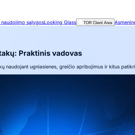
 naudojimo sąlygos
Looking Glass
Asmeninė 
TOR Client Area
akų: Praktinis vadovas
naudojant ugniasienes, greičio apribojimus ir kitus patikr