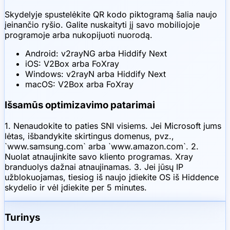
Skydelyje spustelėkite QR kodo piktogramą šalia naujo
įeinančio ryšio. Galite nuskaityti jį savo mobiliojoje
programoje arba nukopijuoti nuorodą.
Android: v2rayNG arba Hiddify Next
iOS: V2Box arba FoXray
Windows: v2rayN arba Hiddify Next
macOS: V2Box arba FoXray
Išsamūs optimizavimo patarimai
1. Nenaudokite to paties SNI visiems. Jei Microsoft jums
lėtas, išbandykite skirtingus domenus, pvz.,
`www.samsung.com` arba `www.amazon.com`. 2.
Nuolat atnaujinkite savo kliento programas. Xray
branduolys dažnai atnaujinamas. 3. Jei jūsų IP
užblokuojamas, tiesiog iš naujo įdiekite OS iš Hiddence
skydelio ir vėl įdiekite per 5 minutes.
Turinys