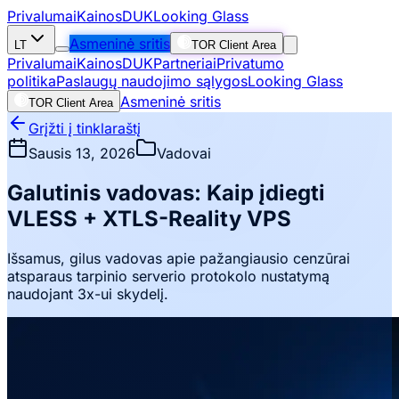
Privalumai
Kainos
DUK
Looking Glass
Asmeninė sritis
LT
TOR Client Area
Privalumai
Kainos
DUK
Partneriai
Privatumo
politika
Paslaugų naudojimo sąlygos
Looking Glass
Asmeninė sritis
TOR Client Area
Grįžti į tinklaraštį
Sausis 13, 2026
Vadovai
Galutinis vadovas: Kaip įdiegti
VLESS + XTLS-Reality VPS
Išsamus, gilus vadovas apie pažangiausio cenzūrai
atsparaus tarpinio serverio protokolo nustatymą
naudojant 3x-ui skydelį.