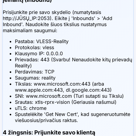
Prisijunkite prie savo skydelio (numatytasis
http://JŪSŲ_IP:2053). Eikite į 'Inbounds' > 'Add
Inbound'. Naudokite šiuos tikslius nustatymus
maksimaliam saugumui:
Pastaba: VLESS-Reality
Protokolas: vless
Klausymo IP: 0.0.0.0
Prievadas: 443 (Svarbu! Nenaudokite kitų prievadų
Reality)
Perdavimas: TCP
Saugumas: reality
Tikslas: www.microsoft.com:443 (arba
www.apple.com:443, dl.google.com:443)
SNI: www.microsoft.com (Turi sutapti su Tikslu)
Srautas: xtls-rprx-vision (Geriausia našumui)
uTLS: chrome
Spustelėkite 'Get New Cert', kad sugeneruotumėte
viešuosius/privačius raktus.
4 žingsnis: Prijunkite savo klientą