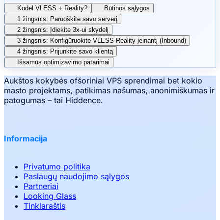
Kodėl VLESS + Reality?
Būtinos sąlygos
1 žingsnis: Paruoškite savo serverį
2 žingsnis: Įdiekite 3x-ui skydelį
3 žingsnis: Konfigūruokite VLESS-Reality įeinantį (Inbound)
4 žingsnis: Prijunkite savo klientą
Išsamūs optimizavimo patarimai
Aukštos kokybės ofšoriniai VPS sprendimai bet kokio
masto projektams, patikimas našumas, anonimiškumas ir
patogumas – tai Hiddence.
Informacija
Privatumo politika
Paslaugų naudojimo sąlygos
Partneriai
Looking Glass
Tinklaraštis