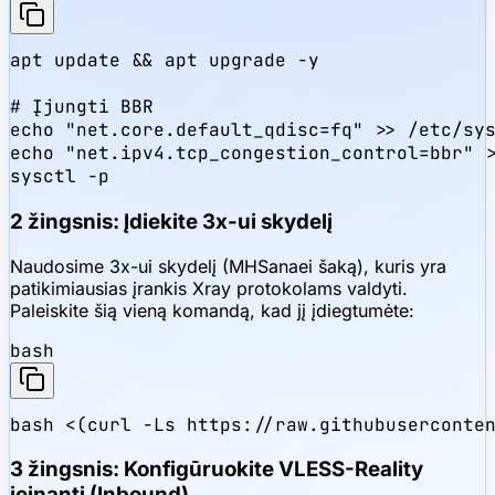
apt update && apt upgrade -y

# Įjungti BBR

echo "net.core.default_qdisc=fq" >> /etc/sys
echo "net.ipv4.tcp_congestion_control=bbr" >
sysctl -p
2 žingsnis: Įdiekite 3x-ui skydelį
Naudosime 3x-ui skydelį (MHSanaei šaką), kuris yra
patikimiausias įrankis Xray protokolams valdyti.
Paleiskite šią vieną komandą, kad jį įdiegtumėte:
bash
bash <(curl -Ls https://raw.githubuserconte
3 žingsnis: Konfigūruokite VLESS-Reality
įeinantį (Inbound)