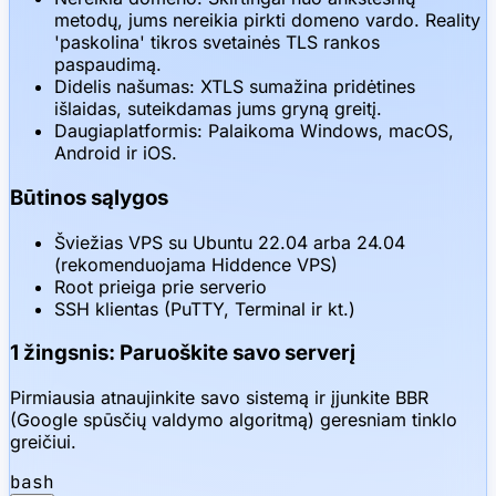
metodų, jums nereikia pirkti domeno vardo. Reality
'paskolina' tikros svetainės TLS rankos
paspaudimą.
Didelis našumas: XTLS sumažina pridėtines
išlaidas, suteikdamas jums gryną greitį.
Daugiaplatformis: Palaikoma Windows, macOS,
Android ir iOS.
Būtinos sąlygos
Šviežias VPS su Ubuntu 22.04 arba 24.04
(rekomenduojama Hiddence VPS)
Root prieiga prie serverio
SSH klientas (PuTTY, Terminal ir kt.)
1 žingsnis: Paruoškite savo serverį
Pirmiausia atnaujinkite savo sistemą ir įjunkite BBR
(Google spūsčių valdymo algoritmą) geresniam tinklo
greičiui.
bash