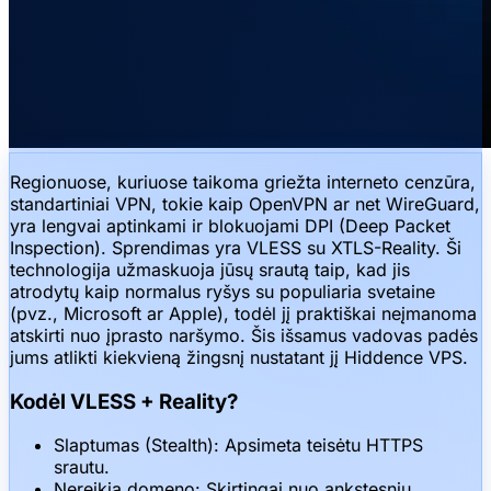
Regionuose, kuriuose taikoma griežta interneto cenzūra,
standartiniai VPN, tokie kaip OpenVPN ar net WireGuard,
yra lengvai aptinkami ir blokuojami DPI (Deep Packet
Inspection). Sprendimas yra VLESS su XTLS-Reality. Ši
technologija užmaskuoja jūsų srautą taip, kad jis
atrodytų kaip normalus ryšys su populiaria svetaine
(pvz., Microsoft ar Apple), todėl jį praktiškai neįmanoma
atskirti nuo įprasto naršymo. Šis išsamus vadovas padės
jums atlikti kiekvieną žingsnį nustatant jį Hiddence VPS.
Kodėl VLESS + Reality?
Slaptumas (Stealth): Apsimeta teisėtu HTTPS
srautu.
Nereikia domeno: Skirtingai nuo ankstesnių