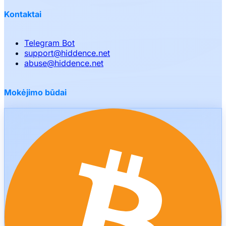
Kontaktai
Telegram Bot
support
@
hiddence.net
abuse
@
hiddence.net
Mokėjimo būdai