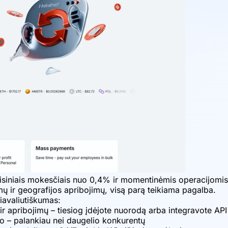
misiniais mokesčiais nuo 0,4% ir momentinėmis operacijomi
ų ir geografijos apribojimų, visą parą teikiama pagalba.
iavaliutiškumas:
r apribojimų – tiesiog įdėjote nuorodą arba integravote AP
o – palankiau nei daugelio konkurentų