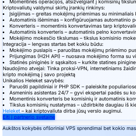
Momentinės operacijos, atsižvelgiant į komisinių tiksl
Kriptovaliutų valdymui skirtų įrankių rinkinys:
Įsigijimas – greitas mokėjimų priėmimas su minimaliais ko
Automatinis išėmimas – konfigūruojamas automatinio pel
Konverteris – momentinis konvertavimas tarp kriptovali
Automatinis konverteris – automatinis pelno konverta
Mokėjimo mokesčio tikslumas – tikslus komisinio mokesč
Integracija – lengvas startas bet kokiu būdu:
Mokėjimo puslapis – paruoštas mokėjimų priėmimo pusla
Prijungimas (H2H API) – nuosava mokėjimo forma su vi
Statinės piniginės ir sąskaitos – kurkite statines pinigi
Naudojimo atvejai:
Tinka proksi-VPN, internetiniams žaidi
kripto mokėjimą į savo projektą
Unikalios Heleket savybės:
Paruošti papildiniai ir PHP SDK – paleiskite populiari
Asmeninis asistentas 24/7 – gyvi ekspertai padės su kon
Momentinis konverteris be komisinių ir automatinis konv
Tikslus komisinių nustatymas – uždirbkite daugiau iš k
Heleket
– kai kriptovaliuta dirba jūsų verslo augimui.
Eiti į partnerio svetainę
Aukštos kokybės ofšoriniai VPS sprendimai bet kokio mas