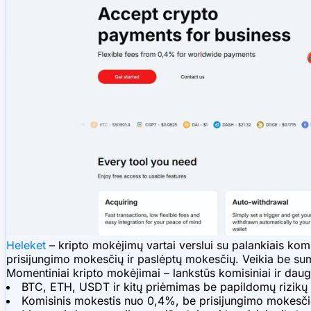
Heleket
– kripto mokėjimų vartai verslui su palankiais ko
prisijungimo mokesčių ir paslėptų mokesčių. Veikia be sum
Momentiniai kripto mokėjimai – lankstūs komisiniai ir daug
BTC, ETH, USDT ir kitų priėmimas be papildomų rizikų i
Komisinis mokestis nuo 0,4%, be prisijungimo mokesči