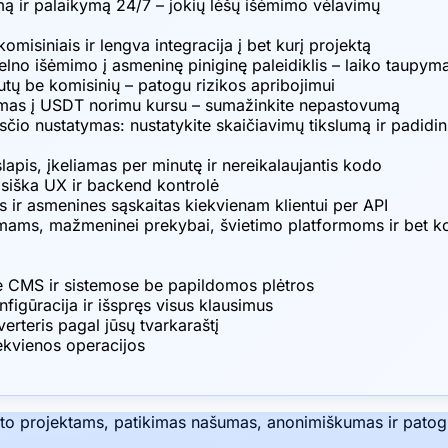
umą ir palaikymą 24/7 – jokių lėšų išėmimo vėlavimų
misiniais ir lengva integracija į bet kurį projektą
no išėmimo į asmeninę piniginę paleidiklis – laiko taupymas
utų be komisinių – patogu rizikos apribojimui
vimas į USDT norimu kursu – sumažinkite nepastovumą
io nustatymas: nustatykite skaičiavimų tikslumą ir padidink
pis, įkeliamas per minutę ir nereikalaujantis kodo
siška UX ir backend kontrolė
nes ir asmenines sąskaitas kiekvienam klientui per API
mams, mažmeninei prekybai, švietimo platformoms ir bet kok
ose CMS ir sistemose be papildomos plėtros
figūracija ir išspręs visus klausimus
erteris pagal jūsų tvarkaraštį
iekvienos operacijos
to projektams, patikimas našumas, anonimiškumas ir patog