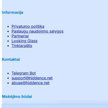
Informacija
Privatumo politika
Paslaugų naudojimo sąlygos
Partneriai
Looking Glass
Tinklaraštis
Kontaktai
Telegram Bot
support
@
hiddence.net
abuse
@
hiddence.net
Mokėjimo būdai