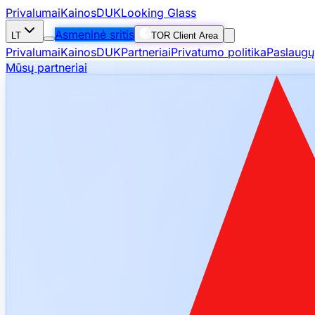
Privalumai
Kainos
DUK
Looking Glass
Asmeninė sritis
LT
TOR Client Area
Privalumai
Kainos
DUK
Partneriai
Privatumo politika
Paslaugų
Mūsų partneriai