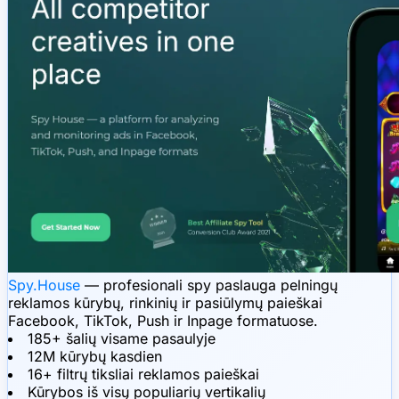
Spy.House
— profesionali spy paslauga pelningų
reklamos kūrybų, rinkinių ir pasiūlymų paieškai
Facebook, TikTok, Push ir Inpage formatuose.
185+ šalių visame pasaulyje
12M kūrybų kasdien
16+ filtrų tiksliai reklamos paieškai
Kūrybos iš visų populiarių vertikalių