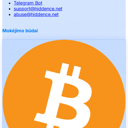
Telegram Bot
support
@
hiddence.net
abuse
@
hiddence.net
Mokėjimo būdai