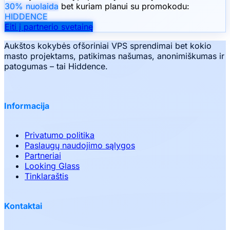
30% nuolaida
bet kuriam planui su promokodu:
HIDDENCE
Eiti į partnerio svetainę
Aukštos kokybės ofšoriniai VPS sprendimai bet kokio
masto projektams, patikimas našumas, anonimiškumas ir
patogumas – tai Hiddence.
Informacija
Privatumo politika
Paslaugų naudojimo sąlygos
Partneriai
Looking Glass
Tinklaraštis
Kontaktai