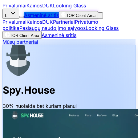
Privalumai
Kainos
DUK
Looking Glass
Asmeninė sritis
LT
TOR Client Area
Privalumai
Kainos
DUK
Partneriai
Privatumo
politika
Paslaugų naudojimo sąlygos
Looking Glass
Asmeninė sritis
TOR Client Area
Mūsų partneriai
Spy.House
30% nuolaida bet kuriam planui