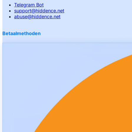
Telegram Bot
support
@
hiddence.net
abuse
@
hiddence.net
Betaalmethoden