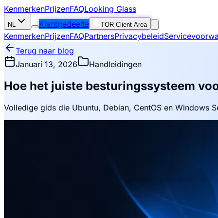
Kenmerken
Prijzen
FAQ
Looking Glass
Klantgedeelte
NL
TOR Client Area
Kenmerken
Prijzen
FAQ
Partners
Privacybeleid
Servicevoorw
Terug naar blog
Januari 13, 2026
Handleidingen
Hoe het juiste besturingssysteem voo
Volledige gids die Ubuntu, Debian, CentOS en Windows Ser