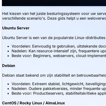
Het kiezen van het juiste besturingssysteem voor uw server
verschillende scenario's. Deze gids helpt u een weloverw
Ubuntu Server
Ubuntu Server is een van de populairste Linux-distributie
Voordelen: Eenvoudig te gebruiken, uitstekende doc
Nadelen: Kan resource-intensief zijn, frequentere u
Beste voor: Beginners, webservers, cloud-implemen
Debian
Debian staat bekend om zijn stabiliteit en betrouwbaarhei
Voordelen: Extreem stabiel, lichtgewicht, beveiligings
Nadelen: Oudere pakketversies, minder frequente upd
Beste voor: Productieservers, stabiliteitskritieke app
CentOS / Rocky Linux / AlmaLinux