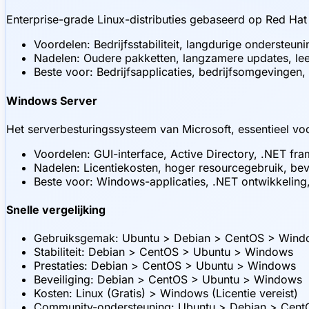
Enterprise-grade Linux-distributies gebaseerd op Red Hat
Voordelen: Bedrijfsstabiliteit, langdurige ondersteuni
Nadelen: Oudere pakketten, langzamere updates, le
Beste voor: Bedrijfsapplicaties, bedrijfsomgevingen, 
Windows Server
Het serverbesturingssysteem van Microsoft, essentieel vo
Voordelen: GUI-interface, Active Directory, .NET f
Nadelen: Licentiekosten, hoger resourcegebruik, bev
Beste voor: Windows-applicaties, .NET ontwikkeling,
Snelle vergelijking
Gebruiksgemak: Ubuntu > Debian > CentOS > Wind
Stabiliteit: Debian > CentOS > Ubuntu > Windows
Prestaties: Debian > CentOS > Ubuntu > Windows
Beveiliging: Debian > CentOS > Ubuntu > Windows
Kosten: Linux (Gratis) > Windows (Licentie vereist)
Community-ondersteuning: Ubuntu > Debian > Cen