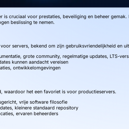
 is cruciaal voor prestaties, beveiliging en beheer gemak. 
ogen beslissing te nemen.
s voor servers, bekend om zijn gebruiksvriendelijkheid en u
umentatie, grote community, regelmatige updates, LTS-vers
pdates kunnen aandacht vereisen
taties, ontwikkelomgevingen
d, waardoor het een favoriet is voor productieservers.
gericht, vrije software filosofie
ates, kleinere standaard repository
licaties, ervaren beheerders