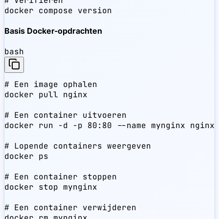
# Verifiëren

docker compose version
Basis Docker-opdrachten
bash
# Een image ophalen

docker pull nginx

# Een container uitvoeren

docker run -d -p 80:80 --name mynginx nginx

# Lopende containers weergeven

docker ps

# Een container stoppen

docker stop mynginx

# Een container verwijderen

docker rm mynginx