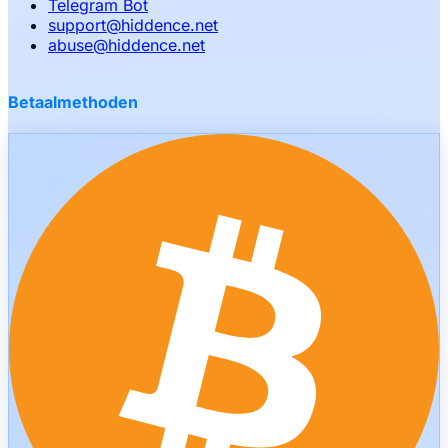
Telegram Bot
support
@
hiddence.net
abuse
@
hiddence.net
Betaalmethoden