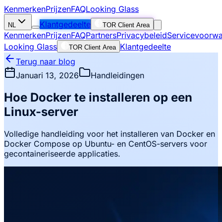
Kenmerken
Prijzen
FAQ
Looking Glass
Klantgedeelte
NL
TOR Client Area
Kenmerken
Prijzen
FAQ
Partners
Privacybeleid
Servicevoorw
Looking Glass
Klantgedeelte
TOR Client Area
Terug naar blog
Januari 13, 2026
Handleidingen
Hoe Docker te installeren op een
Linux-server
Volledige handleiding voor het installeren van Docker en
Docker Compose op Ubuntu- en CentOS-servers voor
gecontaineriseerde applicaties.