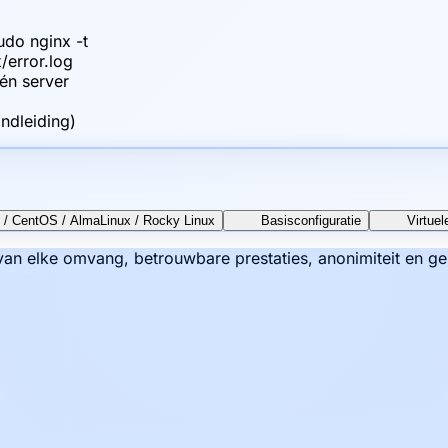
udo nginx -t
/error.log
én server
ndleiding)
L / CentOS / AlmaLinux / Rocky Linux
Basisconfiguratie
Virtuel
n elke omvang, betrouwbare prestaties, anonimiteit en ge