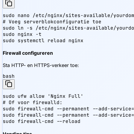
sudo nano /etc/nginx/sites-available/yourdom
# Voeg serverblokconfiguratie toe

sudo ln -s /etc/nginx/sites-available/yourdo
sudo nginx -t

sudo systemctl reload nginx
Firewall configureren
Sta HTTP- en HTTPS-verkeer toe:
bash
sudo ufw allow 'Nginx Full'

# Of voor firewalld:

sudo firewall-cmd --permanent --add-service=
sudo firewall-cmd --permanent --add-service=
sudo firewall-cmd --reload
Handige tips