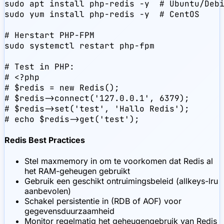
sudo apt install php-redis -y  # Ubuntu/Debi
sudo yum install php-redis -y  # CentOS

# Herstart PHP-FPM

sudo systemctl restart php-fpm

# Test in PHP:

# <?php

# $redis = new Redis();

# $redis->connect('127.0.0.1', 6379);

# $redis->set('test', 'Hallo Redis');

# echo $redis->get('test');
Redis Best Practices
Stel maxmemory in om te voorkomen dat Redis al
het RAM-geheugen gebruikt
Gebruik een geschikt ontruimingsbeleid (allkeys-lru
aanbevolen)
Schakel persistentie in (RDB of AOF) voor
gegevensduurzaamheid
Monitor regelmatig het geheugengebruik van Redis