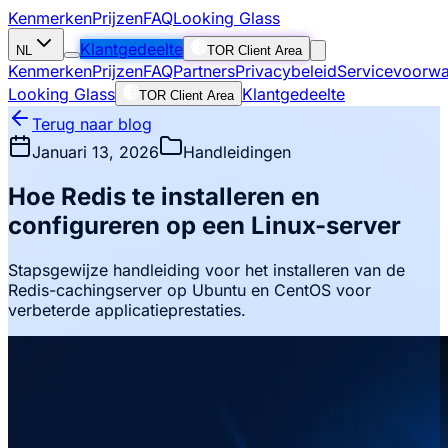
Kenmerken
Prijzen
FAQ
Looking Glass
Klantgedeelte
NL
TOR Client Area
Kenmerken
Prijzen
FAQ
Partners
Privacybeleid
Servicevoorw
Looking Glass
Klantgedeelte
TOR Client Area
Terug naar blog
Januari 13, 2026
Handleidingen
Hoe Redis te installeren en
configureren op een Linux-server
Stapsgewijze handleiding voor het installeren van de
Redis-cachingserver op Ubuntu en CentOS voor
verbeterde applicatieprestaties.