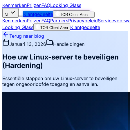
Kenmerken
Prijzen
FAQ
Looking Glass
Klantgedeelte
NL
TOR Client Area
Kenmerken
Prijzen
FAQ
Partners
Privacybeleid
Servicevoorw
Looking Glass
Klantgedeelte
TOR Client Area
Terug naar blog
Januari 13, 2026
Handleidingen
Hoe uw Linux-server te beveiligen
(Hardening)
Essentiële stappen om uw Linux-server te beveiligen
tegen ongeoorloofde toegang en aanvallen.