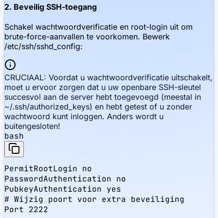
2. Beveilig SSH-toegang
Schakel wachtwoordverificatie en root-login uit om
brute-force-aanvallen te voorkomen. Bewerk
/etc/ssh/sshd_config:
CRUCIAAL: Voordat u wachtwoordverificatie uitschakelt,
moet u ervoor zorgen dat u uw openbare SSH-sleutel
succesvol aan de server hebt toegevoegd (meestal in
~/.ssh/authorized_keys) en hebt getest of u zonder
wachtwoord kunt inloggen. Anders wordt u
buitengesloten!
bash
PermitRootLogin no

PasswordAuthentication no

PubkeyAuthentication yes

# Wijzig poort voor extra beveiliging

Port 2222