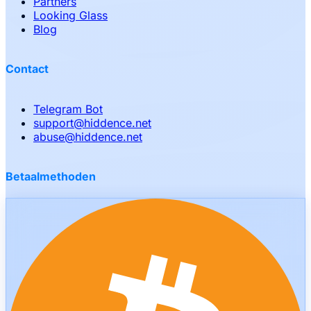
Partners
Looking Glass
Blog
Contact
Telegram Bot
support
@
hiddence.net
abuse
@
hiddence.net
Betaalmethoden