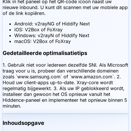
Klik in het paneel op het QR-code icoon naast uw
nieuwe inbound. U kunt dit scannen met uw mobiele app
of de link kopiëren.
Android: v2rayNG of Hiddify Next
iOS: V2Box of FoXray
Windows: v2rayN of Hiddify Next
macOS: V2Box of FoXray
Gedetailleerde optimalisatietips
1. Gebruik niet voor iedereen dezelfde SNI. Als Microsoft
traag voor u is, probeer dan verschillende domeinen
zoals `www.samsung.com` of `www.amazon.com`. 2.
Houd uw client-apps up-to-date. Xray-core wordt
regelmatig bijgewerkt. 3. Als uw IP geblokkeerd wordt,
installeer dan gewoon het OS opnieuw vanuit het
Hiddence-paneel en implementeer het opnieuw binnen 5
minuten.
Inhoudsopgave