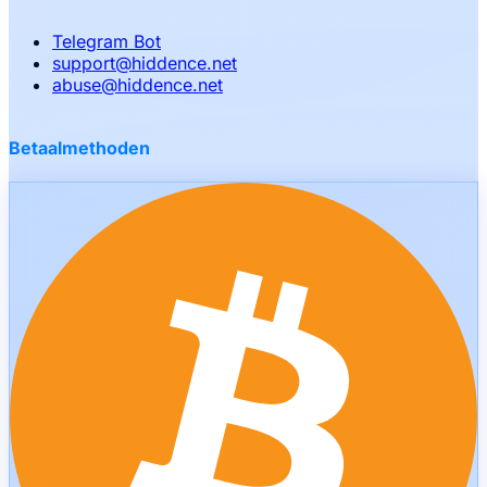
Telegram Bot
support
@
hiddence.net
abuse
@
hiddence.net
Betaalmethoden