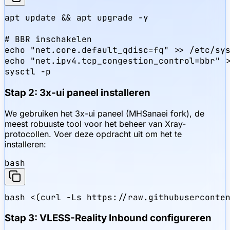
apt update && apt upgrade -y

# BBR inschakelen

echo "net.core.default_qdisc=fq" >> /etc/sys
echo "net.ipv4.tcp_congestion_control=bbr" >
sysctl -p
Stap 2: 3x-ui paneel installeren
We gebruiken het 3x-ui paneel (MHSanaei fork), de
meest robuuste tool voor het beheer van Xray-
protocollen. Voer deze opdracht uit om het te
installeren:
bash
bash <(curl -Ls https://raw.githubuserconte
Stap 3: VLESS-Reality Inbound configureren