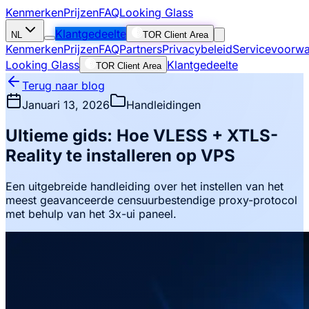
Kenmerken
Prijzen
FAQ
Looking Glass
Klantgedeelte
NL
TOR Client Area
Kenmerken
Prijzen
FAQ
Partners
Privacybeleid
Servicevoorw
Looking Glass
Klantgedeelte
TOR Client Area
Terug naar blog
Januari 13, 2026
Handleidingen
Ultieme gids: Hoe VLESS + XTLS-
Reality te installeren op VPS
Een uitgebreide handleiding over het instellen van het
meest geavanceerde censuurbestendige proxy-protocol
met behulp van het 3x-ui paneel.