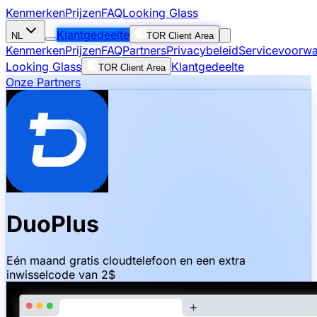
Kenmerken
Prijzen
FAQ
Looking Glass
Klantgedeelte
NL
TOR Client Area
Kenmerken
Prijzen
FAQ
Partners
Privacybeleid
Servicevoorw
Looking Glass
Klantgedeelte
TOR Client Area
Onze Partners
DuoPlus
Eén maand gratis cloudtelefoon en een extra
inwisselcode van 2$