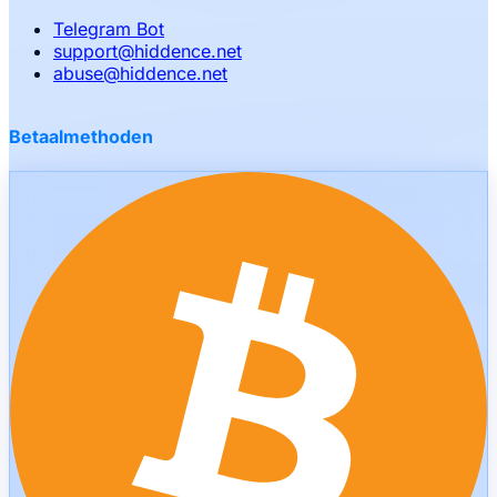
Telegram Bot
support
@
hiddence.net
abuse
@
hiddence.net
Betaalmethoden