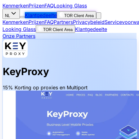
Kenmerken
Prijzen
FAQ
Looking Glass
Klantgedeelte
NL
TOR Client Area
Kenmerken
Prijzen
FAQ
Partners
Privacybeleid
Servicevoorw
Looking Glass
Klantgedeelte
TOR Client Area
Onze Partners
KeyProxy
15% Korting op proxies en Multiport