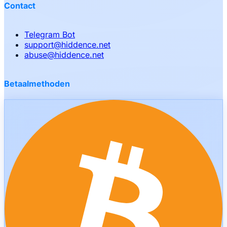
Contact
Telegram Bot
support
@
hiddence.net
abuse
@
hiddence.net
Betaalmethoden