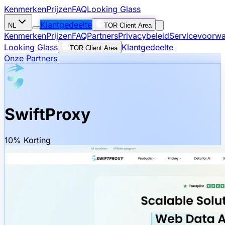
Kenmerken
Prijzen
FAQ
Looking Glass
Klantgedeelte
NL
TOR Client Area
Kenmerken
Prijzen
FAQ
Partners
Privacybeleid
Servicevoorw
Looking Glass
Klantgedeelte
TOR Client Area
Onze Partners
SwiftProxy
10% Korting