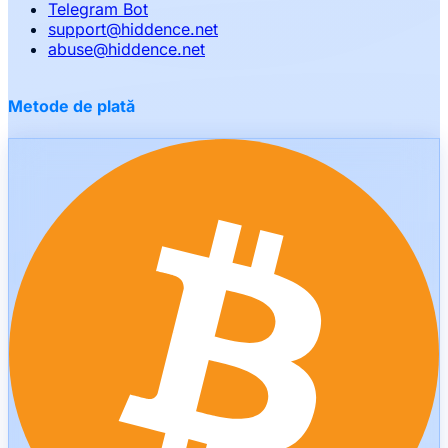
Telegram Bot
support
@
hiddence.net
abuse
@
hiddence.net
Metode de plată