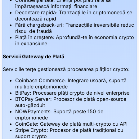
Confidențialitate: Clienții pot plăti fără să
împărtășească informații financiare
Decontare rapidă: Tranzacțiile în criptomonedă se
decontează rapid
Fără chargeback-uri: Tranzacțiile ireversibile reduc
riscul de fraudă
Piață în creștere: Aprofundă-te în economia crypto
în expansiune
Servicii Gateway de Plată
Serviciile terțe gestionează procesarea plăților crypto:
Coinbase Commerce: Integrare ușoară, suportă
multiple criptomonede
BitPay: Procesare plăți crypto de nivel enterprise
BTCPay Server: Procesor de plată open-source
auto-găzduit
NOWPayments: Suportă peste 150 de
criptomonede
CoinGate: Gateway de plată multi-crypto cu API
Stripe Crypto: Procesor de plată tradițional cu
suport crypto