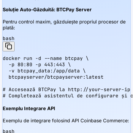
Soluție Auto-Găzduită: BTCPay Server
Pentru control maxim, găzduiește propriul procesor de
plată:
bash
docker run -d --name btcpay \

  -p 80:80 -p 443:443 \

  -v btcpay_data:/app/data \

  btcpayserver/btcpayserver:latest

# Accesează BTCPay la http://your-server-ip

# Completează asistentul de configurare și 
Exemplu Integrare API
Exemplu de integrare folosind API Coinbase Commerce:
bash