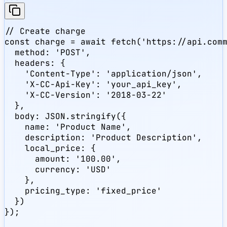
// Create charge

const charge = await fetch('https://api.comm
  method: 'POST',

  headers: {

    'Content-Type': 'application/json',

    'X-CC-Api-Key': 'your_api_key',

    'X-CC-Version': '2018-03-22'

  },

  body: JSON.stringify({

    name: 'Product Name',

    description: 'Product Description',

    local_price: {

      amount: '100.00',

      currency: 'USD'

    },

    pricing_type: 'fixed_price'

  })

});