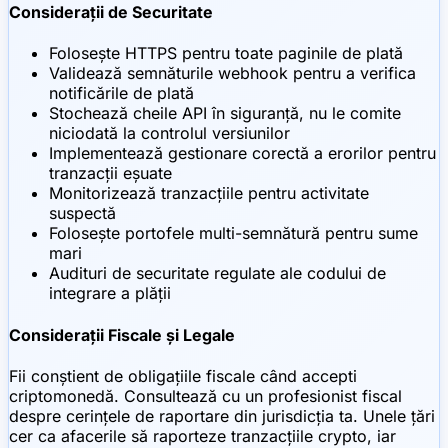
Considerații de Securitate
Folosește HTTPS pentru toate paginile de plată
Validează semnăturile webhook pentru a verifica
notificările de plată
Stochează cheile API în siguranță, nu le comite
niciodată la controlul versiunilor
Implementează gestionare corectă a erorilor pentru
tranzacții eșuate
Monitorizează tranzacțiile pentru activitate
suspectă
Folosește portofele multi-semnătură pentru sume
mari
Audituri de securitate regulate ale codului de
integrare a plății
Considerații Fiscale și Legale
Fii conștient de obligațiile fiscale când accepti
criptomonedă. Consultează cu un profesionist fiscal
despre cerințele de raportare din jurisdicția ta. Unele țări
cer ca afacerile să raporteze tranzacțiile crypto, iar