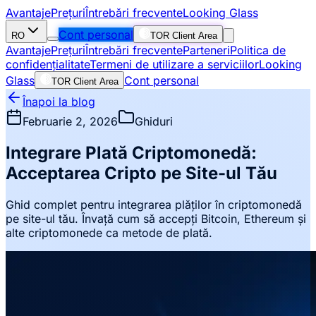
Avantaje
Prețuri
Întrebări frecvente
Looking Glass
Cont personal
RO
TOR Client Area
Avantaje
Prețuri
Întrebări frecvente
Parteneri
Politica de
confidențialitate
Termeni de utilizare a serviciilor
Looking
Glass
Cont personal
TOR Client Area
Înapoi la blog
Februarie 2, 2026
Ghiduri
Integrare Plată Criptomonedă:
Acceptarea Cripto pe Site-ul Tău
Ghid complet pentru integrarea plăților în criptomonedă
pe site-ul tău. Învață cum să accepți Bitcoin, Ethereum și
alte criptomonede ca metode de plată.