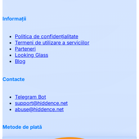
Informații
Politica de confidențialitate
Termeni de utilizare a serviciilor
Parteneri
Looking Glass
Blog
Contacte
Telegram Bot
support
@
hiddence.net
abuse
@
hiddence.net
Metode de plată