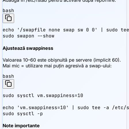
Adaugă în /etc/fstab pentru activare după repornire:
bash
echo '/swapfile none swap sw 0 0' | sudo tee
sudo swapon --show
Ajustează swappiness
Valoarea 10–60 este obișnuită pe servere (implicit 60).
Mai mic = utilizare mai puțin agresivă a swap-ului:
bash
sudo sysctl vm.swappiness=10

echo 'vm.swappiness=10' | sudo tee -a /etc/s
sudo sysctl -p
Note importante