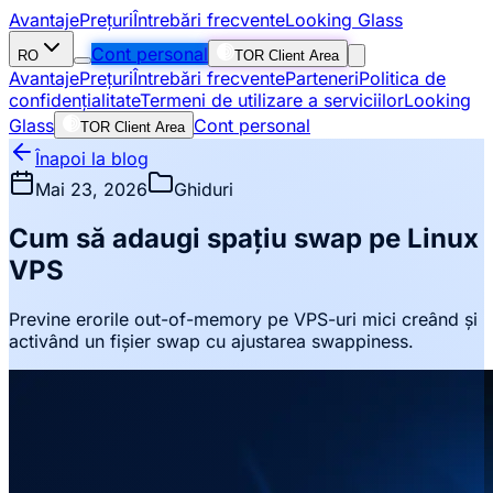
Avantaje
Prețuri
Întrebări frecvente
Looking Glass
Cont personal
RO
TOR Client Area
Avantaje
Prețuri
Întrebări frecvente
Parteneri
Politica de
confidențialitate
Termeni de utilizare a serviciilor
Looking
Glass
Cont personal
TOR Client Area
Înapoi la blog
Mai 23, 2026
Ghiduri
Cum să adaugi spațiu swap pe Linux
VPS
Previne erorile out-of-memory pe VPS-uri mici creând și
activând un fișier swap cu ajustarea swappiness.