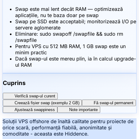
Swap este mai lent decât RAM — optimizează
aplicațiile, nu te baza doar pe swap
Swap pe SSD este acceptabil; monitorizează I/O pe
servere aglomerate
Eliminare: sudo swapoff /swapfile && sudo rm
/swapfile
Pentru VPS cu 512 MB RAM, 1 GB swap este un
minim practic
Dacă swap-ul este mereu plin, ia în calcul upgrade-
ul RAM
Cuprins
Verifică swap-ul curent
Creează fișier swap (exemplu 2 GB)
Fă swap-ul permanent
Ajustează swappiness
Note importante
Soluții VPS offshore de înaltă calitate pentru proiecte de
orice scară, performanță fiabilă, anonimitate și
comoditate - aceasta este Hiddence.