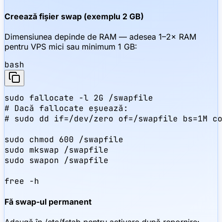
Creează fișier swap (exemplu 2 GB)
Dimensiunea depinde de RAM — adesea 1–2× RAM
pentru VPS mici sau minimum 1 GB:
bash
sudo fallocate -l 2G /swapfile

# Dacă fallocate eșuează:

# sudo dd if=/dev/zero of=/swapfile bs=1M co
sudo chmod 600 /swapfile

sudo mkswap /swapfile

sudo swapon /swapfile

free -h
Fă swap-ul permanent