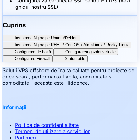
Configurează certificate SSL pentru HTTPS (vezi
ghidul nostru SSL)
Cuprins
Instalarea Nginx pe Ubuntu/Debian
Instalarea Nginx pe RHEL / CentOS / AlmaLinux / Rocky Linux
Configurare de bază
Configurarea gazdei virtuale
Configurare Firewall
Sfaturi utile
Soluții VPS offshore de înaltă calitate pentru proiecte de
orice scară, performanță fiabilă, anonimitate și
comoditate - aceasta este Hiddence.
Informații
Politica de confidențialitate
Termeni de utilizare a serviciilor
Parteneri