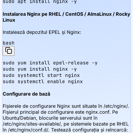
sudo apt install nginx -y
Instalarea Nginx pe RHEL / CentOS / AlmaLinux / Rocky
Linux
Instalează depozitul EPEL și Nginx:
bash
sudo yum install epel-release -y

sudo yum install nginx -y

sudo systemctl start nginx

sudo systemctl enable nginx
Configurare de bază
Fișierele de configurare Nginx sunt situate în /etc/nginx/.
Fișierul principal de configurare este nginx.conf. Pe
Ubuntu/Debian, blocurile serverului sunt în
/etc/nginx/sites-available/, pe sistemele bazate pe RHEL
în /etc/nginx/conf.d/. Testează configurația și reîncarcă: