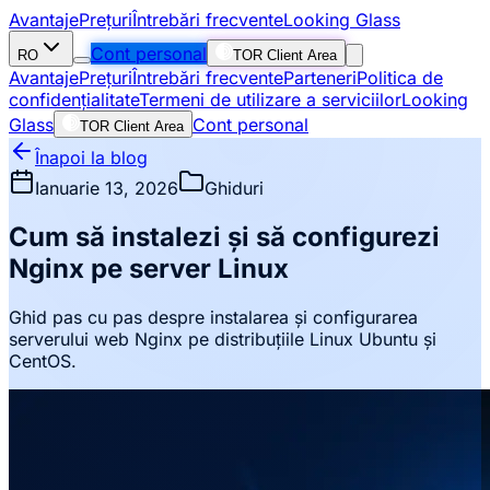
Avantaje
Prețuri
Întrebări frecvente
Looking Glass
Cont personal
RO
TOR Client Area
Avantaje
Prețuri
Întrebări frecvente
Parteneri
Politica de
confidențialitate
Termeni de utilizare a serviciilor
Looking
Glass
Cont personal
TOR Client Area
Înapoi la blog
Ianuarie 13, 2026
Ghiduri
Cum să instalezi și să configurezi
Nginx pe server Linux
Ghid pas cu pas despre instalarea și configurarea
serverului web Nginx pe distribuțiile Linux Ubuntu și
CentOS.