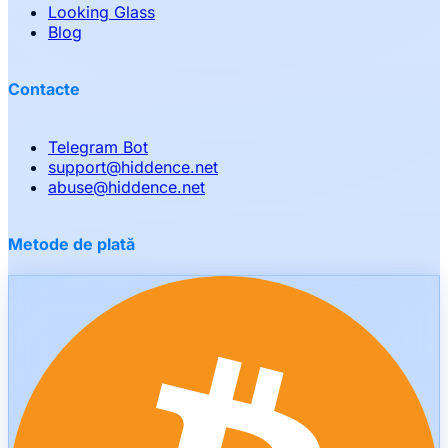
Looking Glass
Blog
Contacte
Telegram Bot
support
@
hiddence.net
abuse
@
hiddence.net
Metode de plată