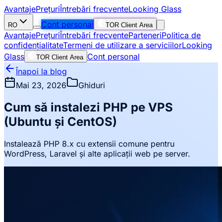
Avantaje
Prețuri
Întrebări frecvente
Looking Glass
Cont personal
RO
TOR Client Area
Avantaje
Prețuri
Întrebări frecvente
Parteneri
Politica de
confidențialitate
Termeni de utilizare a serviciilor
Looking
Glass
Cont personal
TOR Client Area
Înapoi la blog
Mai 23, 2026
Ghiduri
Cum să instalezi PHP pe VPS
(Ubuntu și CentOS)
Instalează PHP 8.x cu extensii comune pentru
WordPress, Laravel și alte aplicații web pe server.