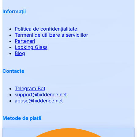
Informații
Politica de confidențialitate
Termeni de utilizare a serviciilor
Parteneri
Looking Glass
Blog
Contacte
Telegram Bot
support
@
hiddence.net
abuse
@
hiddence.net
Metode de plată