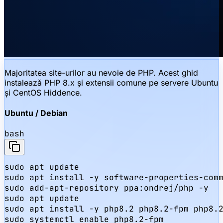
Majoritatea site-urilor au nevoie de PHP. Acest ghid
instalează PHP 8.x și extensii comune pe servere Ubuntu
și CentOS Hiddence.
Ubuntu / Debian
bash
sudo apt update

sudo apt install -y software-properties-comm
sudo add-apt-repository ppa:ondrej/php -y

sudo apt update

sudo apt install -y php8.2 php8.2-fpm php8.2
sudo systemctl enable php8.2-fpm
