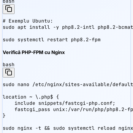
bash
# Exemplu Ubuntu:

sudo apt install -y php8.2-intl php8.2-bcmat
sudo systemctl restart php8.2-fpm
Verifică PHP-FPM cu Nginx
bash
sudo nano /etc/nginx/sites-available/default
location ~ \.php$ {

    include snippets/fastcgi-php.conf;

    fastcgi_pass unix:/var/run/php/php8.2-fp
}

sudo nginx -t && sudo systemctl reload ngin