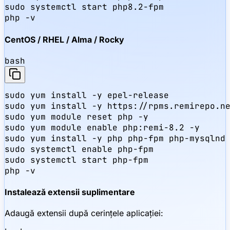
sudo systemctl start php8.2-fpm

php -v
CentOS / RHEL / Alma / Rocky
bash
sudo yum install -y epel-release

sudo yum install -y https://rpms.remirepo.ne
sudo yum module reset php -y

sudo yum module enable php:remi-8.2 -y

sudo yum install -y php php-fpm php-mysqlnd 
sudo systemctl enable php-fpm

sudo systemctl start php-fpm

php -v
Instalează extensii suplimentare
Adaugă extensii după cerințele aplicației: