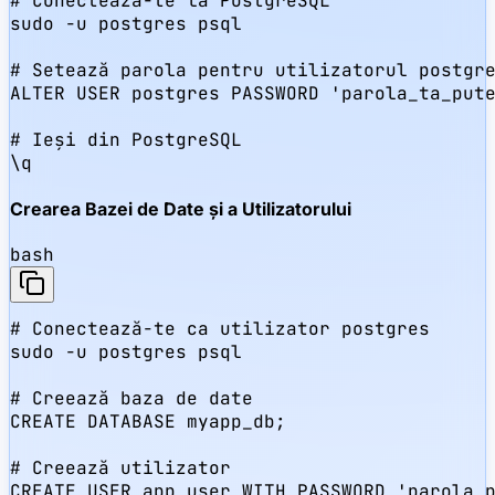
# Conectează-te la PostgreSQL

sudo -u postgres psql

# Setează parola pentru utilizatorul postgre
ALTER USER postgres PASSWORD 'parola_ta_pute
# Ieși din PostgreSQL

\q
Crearea Bazei de Date și a Utilizatorului
bash
# Conectează-te ca utilizator postgres

sudo -u postgres psql

# Creează baza de date

CREATE DATABASE myapp_db;

# Creează utilizator

CREATE USER app_user WITH PASSWORD 'parola_p