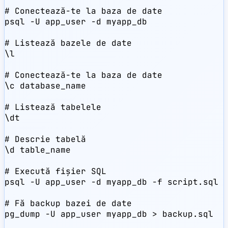
# Conectează-te la baza de date

psql -U app_user -d myapp_db

# Listează bazele de date

\l

# Conectează-te la baza de date

\c database_name

# Listează tabelele

\dt

# Descrie tabelă

\d table_name

# Execută fișier SQL

psql -U app_user -d myapp_db -f script.sql

# Fă backup bazei de date

pg_dump -U app_user myapp_db > backup.sql
