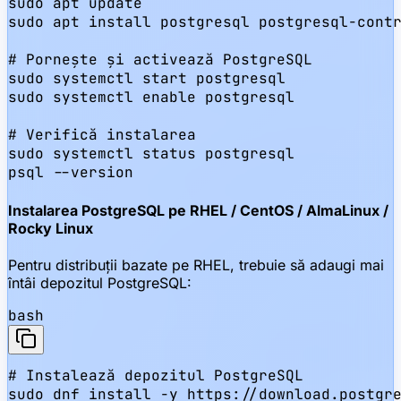
sudo apt update

sudo apt install postgresql postgresql-contr
# Pornește și activează PostgreSQL

sudo systemctl start postgresql

sudo systemctl enable postgresql

# Verifică instalarea

sudo systemctl status postgresql

psql --version
Instalarea PostgreSQL pe RHEL / CentOS / AlmaLinux /
Rocky Linux
Pentru distribuții bazate pe RHEL, trebuie să adaugi mai
întâi depozitul PostgreSQL:
bash
# Instalează depozitul PostgreSQL

sudo dnf install -y https://download.postgre