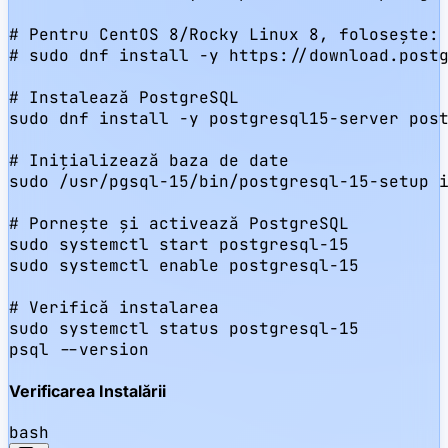
# Pentru CentOS 8/Rocky Linux 8, folosește:

# sudo dnf install -y https://download.postg
# Instalează PostgreSQL

sudo dnf install -y postgresql15-server post
# Inițializează baza de date

sudo /usr/pgsql-15/bin/postgresql-15-setup i
# Pornește și activează PostgreSQL

sudo systemctl start postgresql-15

sudo systemctl enable postgresql-15

# Verifică instalarea

sudo systemctl status postgresql-15

psql --version
Verificarea Instalării
bash