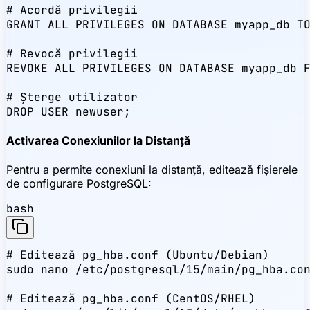
# Acordă privilegii

GRANT ALL PRIVILEGES ON DATABASE myapp_db TO
# Revocă privilegii

REVOKE ALL PRIVILEGES ON DATABASE myapp_db F
# Șterge utilizator

DROP USER newuser;
Activarea Conexiunilor la Distanță
Pentru a permite conexiuni la distanță, editează fișierele
de configurare PostgreSQL:
bash
# Editează pg_hba.conf (Ubuntu/Debian)

sudo nano /etc/postgresql/15/main/pg_hba.con
# Editează pg_hba.conf (CentOS/RHEL)
