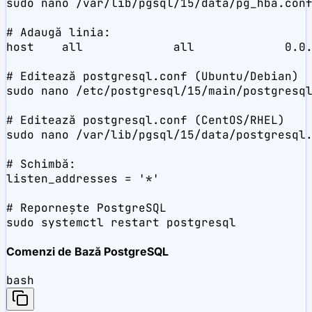
sudo nano /var/lib/pgsql/15/data/pg_hba.conf
# Adaugă linia:

host    all             all             0.0.
# Editează postgresql.conf (Ubuntu/Debian)

sudo nano /etc/postgresql/15/main/postgresql
# Editează postgresql.conf (CentOS/RHEL)

sudo nano /var/lib/pgsql/15/data/postgresql.
# Schimbă:

listen_addresses = '*'

# Repornește PostgreSQL

sudo systemctl restart postgresql
Comenzi de Bază PostgreSQL
bash