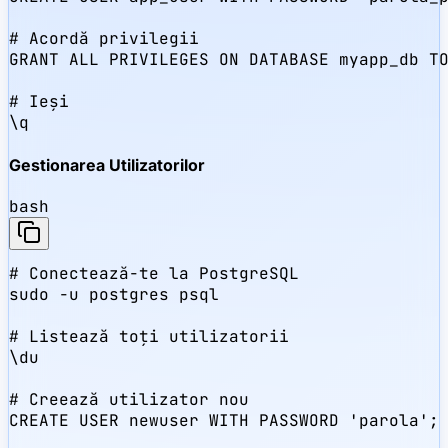
# Acordă privilegii

GRANT ALL PRIVILEGES ON DATABASE myapp_db TO
# Ieși

\q
Gestionarea Utilizatorilor
bash
# Conectează-te la PostgreSQL

sudo -u postgres psql

# Listează toți utilizatorii

\du

# Creează utilizator nou

CREATE USER newuser WITH PASSWORD 'parola';
