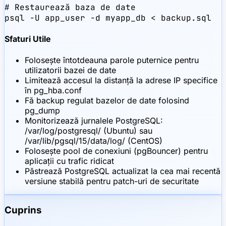
# Restaurează baza de date

psql -U app_user -d myapp_db < backup.sql
Sfaturi Utile
Folosește întotdeauna parole puternice pentru
utilizatorii bazei de date
Limitează accesul la distanță la adrese IP specifice
în pg_hba.conf
Fă backup regulat bazelor de date folosind
pg_dump
Monitorizează jurnalele PostgreSQL:
/var/log/postgresql/ (Ubuntu) sau
/var/lib/pgsql/15/data/log/ (CentOS)
Folosește pool de conexiuni (pgBouncer) pentru
aplicații cu trafic ridicat
Păstrează PostgreSQL actualizat la cea mai recentă
versiune stabilă pentru patch-uri de securitate
Cuprins