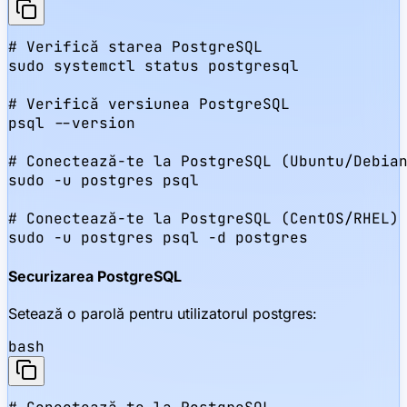
# Verifică starea PostgreSQL

sudo systemctl status postgresql

# Verifică versiunea PostgreSQL

psql --version

# Conectează-te la PostgreSQL (Ubuntu/Debian
sudo -u postgres psql

# Conectează-te la PostgreSQL (CentOS/RHEL)

sudo -u postgres psql -d postgres
Securizarea PostgreSQL
Setează o parolă pentru utilizatorul postgres:
bash