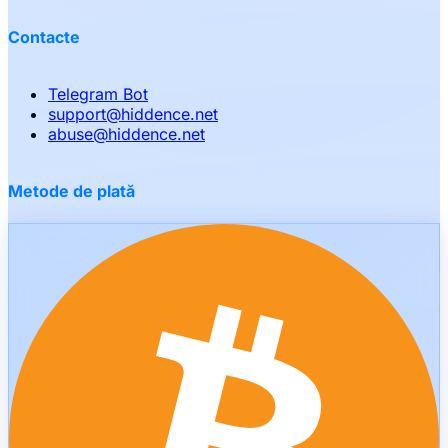
Contacte
Telegram Bot
support
@
hiddence.net
abuse
@
hiddence.net
Metode de plată