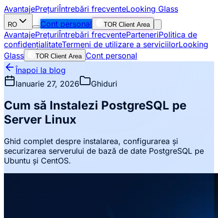
Avantaje
Prețuri
Întrebări frecvente
Looking Glass
Cont personal
RO
TOR Client Area
Avantaje
Prețuri
Întrebări frecvente
Parteneri
Politica de
confidențialitate
Termeni de utilizare a serviciilor
Looking
Glass
Cont personal
TOR Client Area
Înapoi la blog
Ianuarie 27, 2026
Ghiduri
Cum să Instalezi PostgreSQL pe
Server Linux
Ghid complet despre instalarea, configurarea și
securizarea serverului de bază de date PostgreSQL pe
Ubuntu și CentOS.