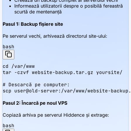
Creează un backup complet al serverului vechi
Informează utilizatorii despre o posibilă fereastră
scurtă de mentenanță
Pasul 1: Backup fișiere site
Pe serverul vechi, arhivează directorul site-ului:
bash
cd /var/www

tar -czvf website-backup.tar.gz yoursite/

# Descarcă pe computer:

scp user@old-server:/var/www/website-backup
Pasul 2: Încarcă pe noul VPS
Copiază arhiva pe serverul Hiddence și extrage:
bash