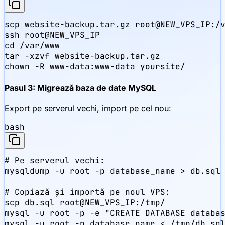
scp website-backup.tar.gz root@NEW_VPS_IP:/v
ssh root@NEW_VPS_IP

cd /var/www

tar -xzvf website-backup.tar.gz

chown -R www-data:www-data yoursite/
Pasul 3: Migrează baza de date MySQL
Export pe serverul vechi, import pe cel nou:
bash
# Pe serverul vechi:

mysqldump -u root -p database_name > db.sql

# Copiază și importă pe noul VPS:

scp db.sql root@NEW_VPS_IP:/tmp/

mysql -u root -p -e "CREATE DATABASE databas
mysql -u root -p database_name < /tmp/db.sql