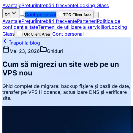
Avantaje
Prețuri
Întrebări frecvente
Looking Glass
Cont personal
RO
TOR Client Area
Avantaje
Prețuri
Întrebări frecvente
Parteneri
Politica de
confidențialitate
Termeni de utilizare a serviciilor
Looking
Glass
Cont personal
TOR Client Area
Înapoi la blog
Mai 23, 2026
Ghiduri
Cum să migrezi un site web pe un
VPS nou
Ghid complet de migrare: backup fișiere și bază de date,
transfer pe VPS Hiddence, actualizare DNS și verificare
site.