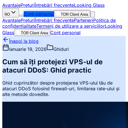
Avantaje
Prețuri
Întrebări frecvente
Looking Glass
Cont personal
RO
TOR Client Area
Avantaje
Prețuri
Întrebări frecvente
Parteneri
Politica de
confidențialitate
Termeni de utilizare a serviciilor
Looking
Glass
Cont personal
TOR Client Area
Înapoi la blog
Ianuarie 19, 2026
Ghiduri
Cum să îți protejezi VPS-ul de
atacuri DDoS: Ghid practic
Ghid cuprinzător despre protejarea VPS-ului tău de
atacuri DDoS folosind firewall-uri, limitarea rate-ului și
alte metode dovedite.