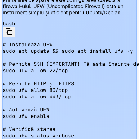
firewall-ului. UFW (Uncomplicated Firewall) este un
instrument simplu și eficient pentru Ubuntu/Debian.
bash
# Instalează UFW

sudo apt update && sudo apt install ufw -y

# Permite SSH (IMPORTANT! Fă asta înainte de
sudo ufw allow 22/tcp

# Permite HTTP și HTTPS

sudo ufw allow 80/tcp

sudo ufw allow 443/tcp

# Activează UFW

sudo ufw enable

# Verifică starea

sudo ufw status verbose
