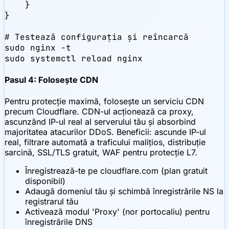
    }

}

# Testează configurația și reîncarcă

sudo nginx -t

sudo systemctl reload nginx
Pasul 4: Folosește CDN
Pentru protecție maximă, folosește un serviciu CDN
precum Cloudflare. CDN-ul acționează ca proxy,
ascunzând IP-ul real al serverului tău și absorbind
majoritatea atacurilor DDoS. Beneficii: ascunde IP-ul
real, filtrare automată a traficului malițios, distribuție
sarcină, SSL/TLS gratuit, WAF pentru protecție L7.
Înregistrează-te pe cloudflare.com (plan gratuit
disponibil)
Adaugă domeniul tău și schimbă înregistrările NS la
registrarul tău
Activează modul 'Proxy' (nor portocaliu) pentru
înregistrările DNS