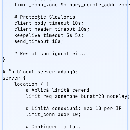
    limit_conn_zone $binary_remote_addr zone
    # Protecție Slowloris

    client_body_timeout 10s;

    client_header_timeout 10s;

    keepalive_timeout 5s 5s;

    send_timeout 10s;

    # Restul configurației...

}

# În blocul server adaugă:

server {

    location / {

        # Aplică limită cereri

        limit_req zone=one burst=20 nodelay;
        # Limită conexiuni: max 10 per IP

        limit_conn addr 10;

        # Configurația ta...
