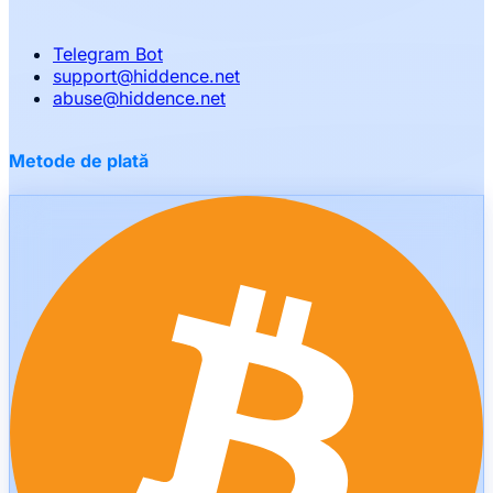
Telegram Bot
support
@
hiddence.net
abuse
@
hiddence.net
Metode de plată