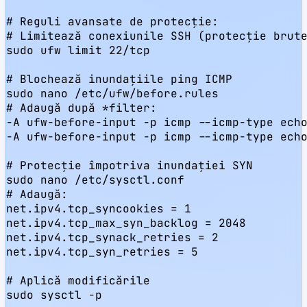
# Reguli avansate de protecție:

# Limitează conexiunile SSH (protecție brute
sudo ufw limit 22/tcp

# Blochează inundațiile ping ICMP

sudo nano /etc/ufw/before.rules

# Adaugă după *filter:

-A ufw-before-input -p icmp --icmp-type echo
-A ufw-before-input -p icmp --icmp-type echo
# Protecție împotriva inundației SYN

sudo nano /etc/sysctl.conf

# Adaugă:

net.ipv4.tcp_syncookies = 1

net.ipv4.tcp_max_syn_backlog = 2048

net.ipv4.tcp_synack_retries = 2

net.ipv4.tcp_syn_retries = 5

# Aplică modificările

sudo sysctl -p