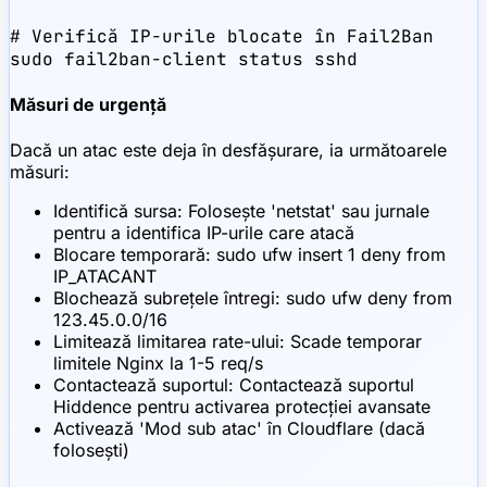
# Verifică IP-urile blocate în Fail2Ban

sudo fail2ban-client status sshd
Măsuri de urgență
Dacă un atac este deja în desfășurare, ia următoarele
măsuri:
Identifică sursa: Folosește 'netstat' sau jurnale
pentru a identifica IP-urile care atacă
Blocare temporară: sudo ufw insert 1 deny from
IP_ATACANT
Blochează subrețele întregi: sudo ufw deny from
123.45.0.0/16
Limitează limitarea rate-ului: Scade temporar
limitele Nginx la 1-5 req/s
Contactează suportul: Contactează suportul
Hiddence pentru activarea protecției avansate
Activează 'Mod sub atac' în Cloudflare (dacă
folosești)