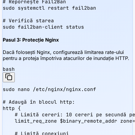
# Repornește Fail2Ban

sudo systemctl restart fail2ban

# Verifică starea

sudo fail2ban-client status
Pasul 3: Protecție Nginx
Dacă folosești Nginx, configurează limitarea rate-ului
pentru a proteja împotriva atacurilor de inundație HTTP.
bash
sudo nano /etc/nginx/nginx.conf

# Adaugă în blocul http:

http {

    # Limită cereri: 10 cereri pe secundă pe
    limit_req_zone $binary_remote_addr zone=
    # Limită conexiuni
