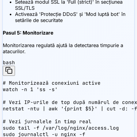
Setează modul SSL la 'Full (strict)' în secțiunea
SSL/TLS
Activează 'Protecție DDoS' și 'Mod luptă bot' în
setările de securitate
Pasul 5: Monitorizare
Monitorizarea regulată ajută la detectarea timpurie a
atacurilor.
bash
# Monitorizează conexiuni active

watch -n 1 'ss -s'

# Vezi IP-urile de top după numărul de conex
netstat -ntu | awk '{print $5}' | cut -d: -f
# Vezi jurnalele în timp real

sudo tail -f /var/log/nginx/access.log

sudo journalctl -u nginx -f
