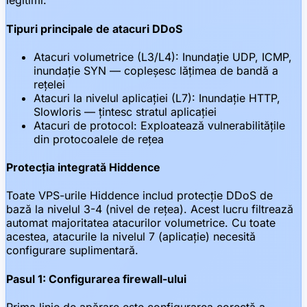
legitimi.
Tipuri principale de atacuri DDoS
Atacuri volumetrice (L3/L4): Inundație UDP, ICMP,
inundație SYN — copleșesc lățimea de bandă a
rețelei
Atacuri la nivelul aplicației (L7): Inundație HTTP,
Slowloris — țintesc stratul aplicației
Atacuri de protocol: Exploatează vulnerabilitățile
din protocoalele de rețea
Protecția integrată Hiddence
Toate VPS-urile Hiddence includ protecție DDoS de
bază la nivelul 3-4 (nivel de rețea). Acest lucru filtrează
automat majoritatea atacurilor volumetrice. Cu toate
acestea, atacurile la nivelul 7 (aplicație) necesită
configurare suplimentară.
Pasul 1: Configurarea firewall-ului
Prima linie de apărare este configurarea corectă a