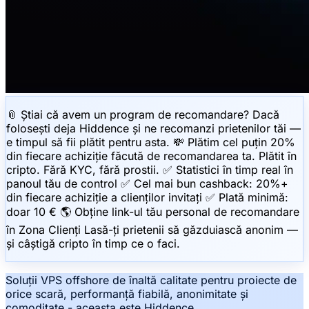
📎 Știai că avem un program de recomandare? Dacă
folosești deja Hiddence și ne recomanzi prietenilor tăi —
e timpul să fii plătit pentru asta. 💸 Plătim cel puțin 20%
din fiecare achiziție făcută de recomandarea ta. Plătit în
cripto. Fără KYC, fără prostii. ✅ Statistici în timp real în
panoul tău de control ✅ Cel mai bun cashback: 20%+
din fiecare achiziție a clienților invitați ✅ Plată minimă:
doar 10 € 🌎 Obține link-ul tău personal de recomandare
în Zona Clienți Lasă-ți prietenii să găzduiască anonim —
și câștigă cripto în timp ce o faci.
Soluții VPS offshore de înaltă calitate pentru proiecte de
orice scară, performanță fiabilă, anonimitate și
comoditate - aceasta este Hiddence.