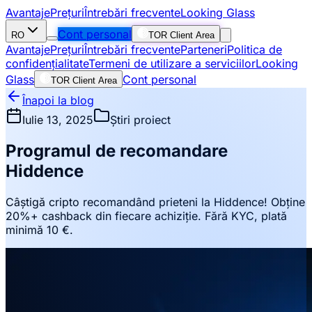
Avantaje
Prețuri
Întrebări frecvente
Looking Glass
Cont personal
RO
TOR Client Area
Avantaje
Prețuri
Întrebări frecvente
Parteneri
Politica de
confidențialitate
Termeni de utilizare a serviciilor
Looking
Glass
Cont personal
TOR Client Area
Înapoi la blog
Iulie 13, 2025
Știri proiect
Programul de recomandare
Hiddence
Câștigă cripto recomandând prieteni la Hiddence! Obține
20%+ cashback din fiecare achiziție. Fără KYC, plată
minimă 10 €.