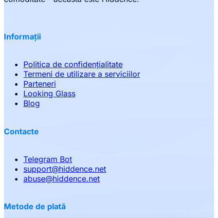
Informații
Politica de confidențialitate
Termeni de utilizare a serviciilor
Parteneri
Looking Glass
Blog
Contacte
Telegram Bot
support
@
hiddence.net
abuse
@
hiddence.net
Metode de plată