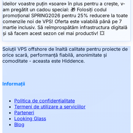
ideilor voastre puțin «soare» în plus pentru a crește, v-
am pregătit un cadou special: 🎁 Folosiți codul
promoțional SPRING2026 pentru 25% reducere la toate
comenzile noi de VPS! Oferta este valabilă până pe 7
martie inclusiv. Să reîmprospătăm infrastructura digitală
și să facem acest sezon cel mai productiv! 💥
Soluții VPS offshore de înaltă calitate pentru proiecte de
orice scară, performanță fiabilă, anonimitate și
comoditate - aceasta este Hiddence.
Informații
Politica de confidențialitate
Termeni de utilizare a serviciilor
Parteneri
Looking Glass
Blog