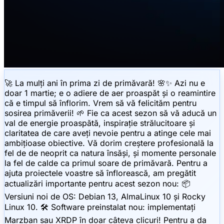
🚀 La mulți ani în prima zi de primăvară! 🌸✨ Azi nu e
doar 1 martie; e o adiere de aer proaspăt și o reamintire
că e timpul să înflorim. Vrem să vă felicităm pentru
sosirea primăverii! 🌱 Fie ca acest sezon să vă aducă un
val de energie proaspătă, inspirație strălucitoare și
claritatea de care aveți nevoie pentru a atinge cele mai
ambițioase obiective. Vă dorim creștere profesională la
fel de de neoprit ca natura însăși, și momente personale
la fel de calde ca primul soare de primăvară. Pentru a
ajuta proiectele voastre să înflorească, am pregătit
actualizări importante pentru acest sezon nou: 📦
Versiuni noi de OS: Debian 13, AlmaLinux 10 și Rocky
Linux 10. 🛠 Software preinstalat nou: implementați
Marzban sau XRDP în doar câteva clicuri! Pentru a da