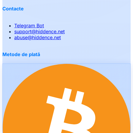
Contacte
Telegram Bot
support
@
hiddence.net
abuse
@
hiddence.net
Metode de plată