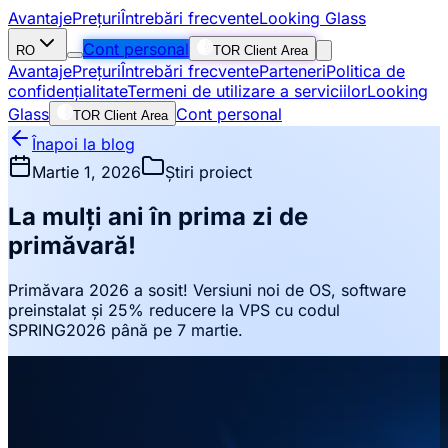
Avantaje
Prețuri
Întrebări frecvente
Looking Glass
Cont personal
RO
TOR Client Area
Avantaje
Prețuri
Întrebări frecvente
Parteneri
Politica de
confidențialitate
Termeni de utilizare a serviciilor
Looking
Glass
Cont personal
TOR Client Area
Înapoi la blog
Martie 1, 2026
Știri proiect
La mulți ani în prima zi de
primăvară!
Primăvara 2026 a sosit! Versiuni noi de OS, software
preinstalat și 25% reducere la VPS cu codul
SPRING2026 până pe 7 martie.