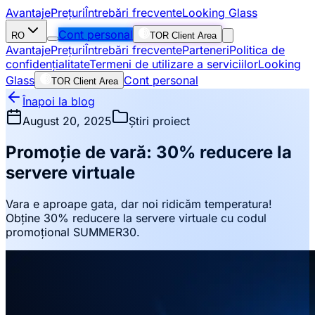
Avantaje
Prețuri
Întrebări frecvente
Looking Glass
Cont personal
RO
TOR Client Area
Avantaje
Prețuri
Întrebări frecvente
Parteneri
Politica de
confidențialitate
Termeni de utilizare a serviciilor
Looking
Glass
Cont personal
TOR Client Area
Înapoi la blog
August 20, 2025
Știri proiect
Promoție de vară: 30% reducere la
servere virtuale
Vara e aproape gata, dar noi ridicăm temperatura!
Obține 30% reducere la servere virtuale cu codul
promoțional SUMMER30.