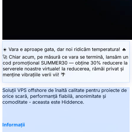
☀️ Vara e aproape gata, dar noi ridicăm temperatura! 🔥
🚀 Chiar acum, pe măsură ce vara se termină, lansăm un
cod promoțional SUMMER30 — obține 30% reducere la
serverele noastre virtuale! Ia reducerea, rămâi privat și
menține vibrațiile verii vii! 🌴
Soluții VPS offshore de înaltă calitate pentru proiecte de
orice scară, performanță fiabilă, anonimitate și
comoditate - aceasta este Hiddence.
Informații