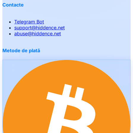
Contacte
Telegram Bot
support
@
hiddence.net
abuse
@
hiddence.net
Metode de plată