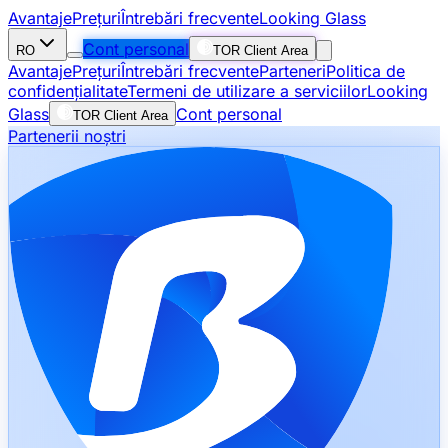
Avantaje
Prețuri
Întrebări frecvente
Looking Glass
Cont personal
RO
TOR Client Area
Avantaje
Prețuri
Întrebări frecvente
Parteneri
Politica de
confidențialitate
Termeni de utilizare a serviciilor
Looking
Glass
Cont personal
TOR Client Area
Partenerii noștri