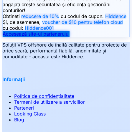
angajați crește securitatea și eficiența gestionării
conturilor!
Obțineți
reducere de 10%
cu codul de cupon:
Hiddence
Și, de asemenea,
voucher de $10 pentru telefon cloud
cu codul:
Hiddence001
Accesează site-ul partenerului
Soluții VPS offshore de înaltă calitate pentru proiecte de
orice scară, performanță fiabilă, anonimitate și
comoditate - aceasta este Hiddence.
Informații
Politica de confidențialitate
Termeni de utilizare a serviciilor
Parteneri
Looking Glass
Blog