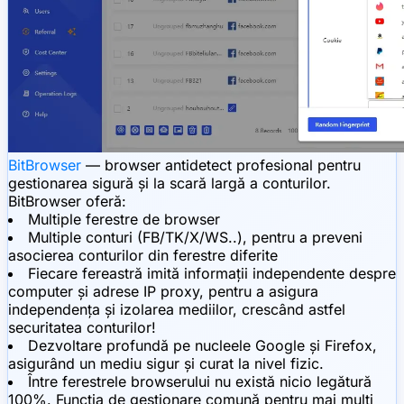
BitBrowser
— browser antidetect profesional pentru
gestionarea sigură și la scară largă a conturilor.
BitBrowser oferă:
Multiple ferestre de browser
Multiple conturi (FB/TK/X/WS..), pentru a preveni
asocierea conturilor din ferestre diferite
Fiecare fereastră imită informații independente despre
computer și adrese IP proxy, pentru a asigura
independența și izolarea mediilor, crescând astfel
securitatea conturilor!
Dezvoltare profundă pe nucleele Google și Firefox,
asigurând un mediu sigur și curat la nivel fizic.
Între ferestrele browserului nu există nicio legătură
100%. Funcția de gestionare comună pentru mai mulți