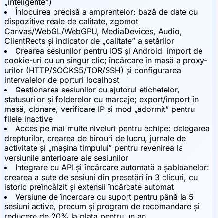
„inteligente”)
Înlocuirea precisă a amprentelor: bază de date cu
dispozitive reale de calitate, zgomot
Canvas/WebGL/WebGPU, MediaDevices, Audio,
ClientRects și indicator de „calitate” a setărilor
Crearea sesiunilor pentru iOS și Android, import de
cookie-uri cu un singur clic; încărcare în masă a proxy-
urilor (HTTP/SOCKS5/TOR/SSH) și configurarea
intervalelor de porturi localhost
Gestionarea sesiunilor cu ajutorul etichetelor,
statusurilor și folderelor cu marcaje; export/import în
masă, clonare, verificare IP și mod „adormit” pentru
filele inactive
Acces pe mai multe niveluri pentru echipe: delegarea
drepturilor, crearea de birouri de lucru, jurnale de
activitate și „mașina timpului” pentru revenirea la
versiunile anterioare ale sesiunilor
Integrare cu API și încărcare automată a șabloanelor:
crearea a sute de sesiuni din presetări în 3 clicuri, cu
istoric preîncălzit și extensii încărcate automat
Versiune de încercare cu suport pentru până la 5
sesiuni active, precum și program de recomandare și
reducere de 20% la plata pentru un an