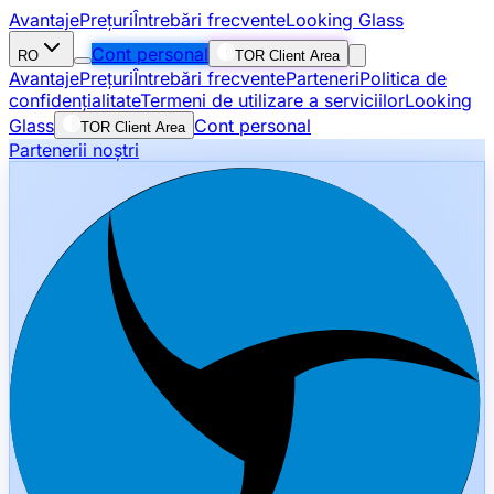
Avantaje
Prețuri
Întrebări frecvente
Looking Glass
Cont personal
RO
TOR Client Area
Avantaje
Prețuri
Întrebări frecvente
Parteneri
Politica de
confidențialitate
Termeni de utilizare a serviciilor
Looking
Glass
Cont personal
TOR Client Area
Partenerii noștri