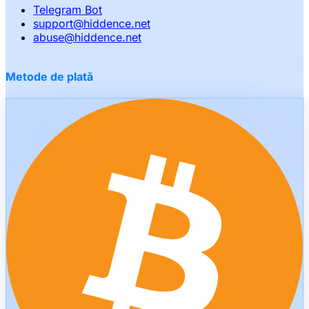
Telegram Bot
support
@
hiddence.net
abuse
@
hiddence.net
Metode de plată