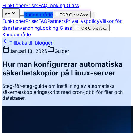
Funktioner
Priser
FAQ
Looking Glass
Kundområde
SE
TOR Client Area
Funktioner
Priser
FAQ
Partners
Privatlivspolicy
Villkor för
tjänstanvändning
Looking Glass
TOR Client Area
Kundområde
Tillbaka till bloggen
Januari 13, 2026
Guider
Hur man konfigurerar automatiska
säkerhetskopior på Linux-server
Steg-för-steg-guide om inställning av automatiska
säkerhetskopieringsskript med cron-jobb för filer och
databaser.