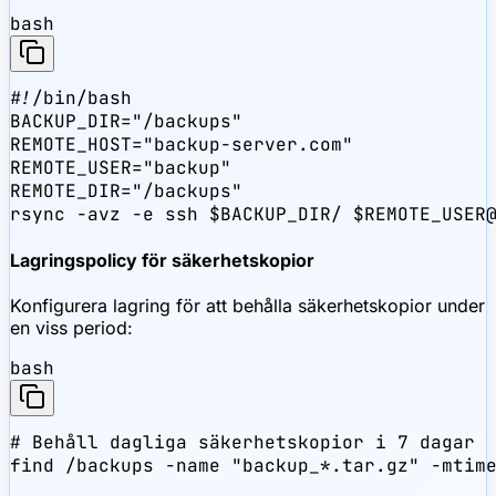
bash
#!/bin/bash

BACKUP_DIR="/backups"

REMOTE_HOST="backup-server.com"

REMOTE_USER="backup"

REMOTE_DIR="/backups"

rsync -avz -e ssh $BACKUP_DIR/ $REMOTE_USER
Lagringspolicy för säkerhetskopior
Konfigurera lagring för att behålla säkerhetskopior under
en viss period:
bash
# Behåll dagliga säkerhetskopior i 7 dagar

find /backups -name "backup_*.tar.gz" -mtime