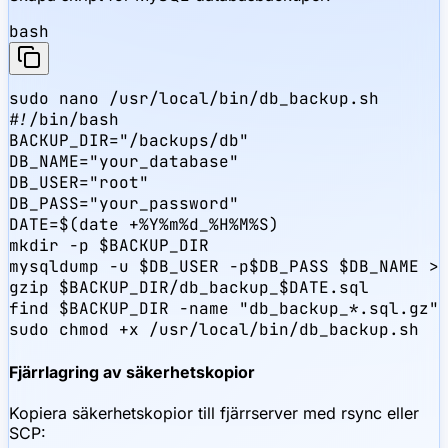
bash
sudo nano /usr/local/bin/db_backup.sh

#!/bin/bash

BACKUP_DIR="/backups/db"

DB_NAME="your_database"

DB_USER="root"

DB_PASS="your_password"

DATE=$(date +%Y%m%d_%H%M%S)

mkdir -p $BACKUP_DIR

mysqldump -u $DB_USER -p$DB_PASS $DB_NAME > 
gzip $BACKUP_DIR/db_backup_$DATE.sql

find $BACKUP_DIR -name "db_backup_*.sql.gz" 
sudo chmod +x /usr/local/bin/db_backup.sh
Fjärrlagring av säkerhetskopior
Kopiera säkerhetskopior till fjärrserver med rsync eller
SCP: