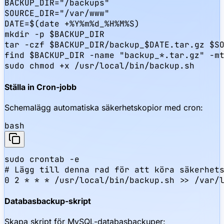
BACKUP_DIR="/backups"

SOURCE_DIR="/var/www"

DATE=$(date +%Y%m%d_%H%M%S)

mkdir -p $BACKUP_DIR

tar -czf $BACKUP_DIR/backup_$DATE.tar.gz $SO
find $BACKUP_DIR -name "backup_*.tar.gz" -mt
sudo chmod +x /usr/local/bin/backup.sh
Ställa in Cron-jobb
Schemalägg automatiska säkerhetskopior med cron:
bash
sudo crontab -e

# Lägg till denna rad för att köra säkerhets
0 2 * * * /usr/local/bin/backup.sh >> /var/
Databasbackup-skript
Skapa skript för MySQL-databasbackuper: