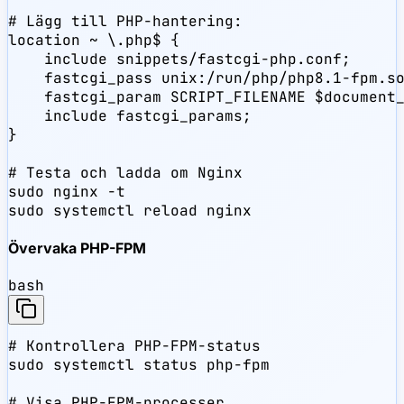
# Lägg till PHP-hantering:

location ~ \.php$ {

    include snippets/fastcgi-php.conf;

    fastcgi_pass unix:/run/php/php8.1-fpm.so
    fastcgi_param SCRIPT_FILENAME $document_
    include fastcgi_params;

}

# Testa och ladda om Nginx

sudo nginx -t

sudo systemctl reload nginx
Övervaka PHP-FPM
bash
# Kontrollera PHP-FPM-status

sudo systemctl status php-fpm

# Visa PHP-FPM-processer
