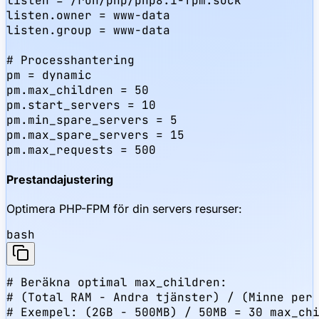
listen = /run/php/php8.1-fpm.sock

listen.owner = www-data

listen.group = www-data

# Processhantering

pm = dynamic

pm.max_children = 50

pm.start_servers = 10

pm.min_spare_servers = 5

pm.max_spare_servers = 15

pm.max_requests = 500
Prestandajustering
Optimera PHP-FPM för din servers resurser:
bash
# Beräkna optimal max_children:

# (Total RAM - Andra tjänster) / (Minne per 
# Exempel: (2GB - 500MB) / 50MB = 30 max_chi