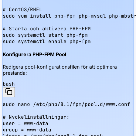
# CentOS/RHEL

sudo yum install php-fpm php-mysql php-mbstr
# Starta och aktivera PHP-FPM

sudo systemctl start php-fpm

sudo systemctl enable php-fpm
Konfigurera PHP-FPM Pool
Redigera pool-konfigurationsfilen för att optimera
prestanda:
bash
sudo nano /etc/php/8.1/fpm/pool.d/www.conf

# Nyckelinställningar:

user = www-data

group = www-data
