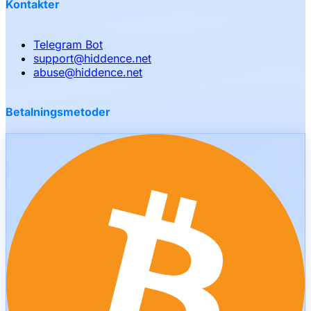
Kontakter
Telegram Bot
support
@
hiddence.net
abuse
@
hiddence.net
Betalningsmetoder