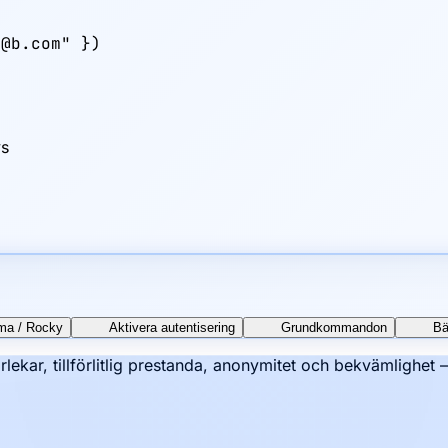
@b.com" })

vs
lma / Rocky
Aktivera autentisering
Grundkommandon
Bä
rlekar, tillförlitlig prestanda, anonymitet och bekvämlighet 