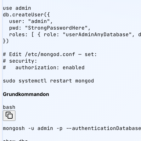
use admin

db.createUser({

  user: "admin",

  pwd: "StrongPasswordHere",

  roles: [ { role: "userAdminAnyDatabase", d
})

# Edit /etc/mongod.conf — set:

# security:

#   authorization: enabled

sudo systemctl restart mongod
Grundkommandon
bash
mongosh -u admin -p --authenticationDatabase