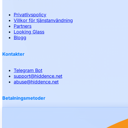
Privatlivspolicy
Villkor för tjänstanvändning
Partners
Looking Glass
Blogg
Kontakter
Telegram Bot
support
@
hiddence.net
abuse
@
hiddence.net
Betalningsmetoder