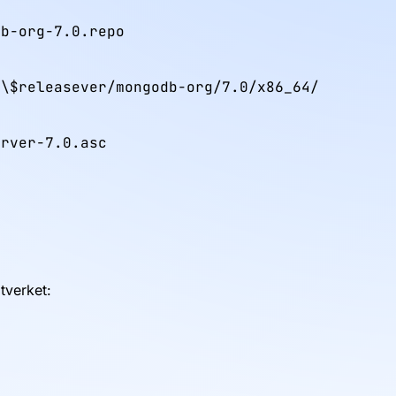
b-org-7.0.repo

\$releasever/mongodb-org/7.0/x86_64/

rver-7.0.asc

verket: