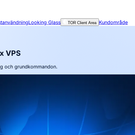
nstanvändning
Looking Glass
Kundområde
TOR Client Area
ux VPS
ing och grundkommandon.