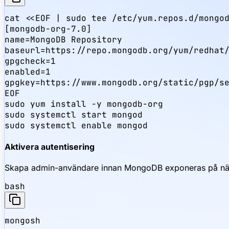
cat <<EOF | sudo tee /etc/yum.repos.d/mongod
[mongodb-org-7.0]

name=MongoDB Repository

baseurl=https://repo.mongodb.org/yum/redhat/
gpgcheck=1

enabled=1

gpgkey=https://www.mongodb.org/static/pgp/se
EOF

sudo yum install -y mongodb-org

sudo systemctl start mongod

sudo systemctl enable mongod
Aktivera autentisering
Skapa admin-användare innan MongoDB exponeras på nät
bash
mongosh
