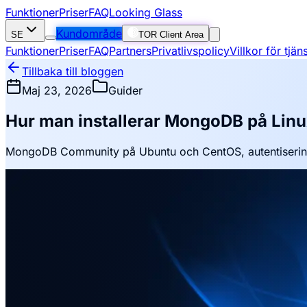
Funktioner
Priser
FAQ
Looking Glass
Kundområde
SE
TOR Client Area
Funktioner
Priser
FAQ
Partners
Privatlivspolicy
Villkor för tjä
Tillbaka till bloggen
Maj 23, 2026
Guider
Hur man installerar MongoDB på Lin
MongoDB Community på Ubuntu och CentOS, autentiser