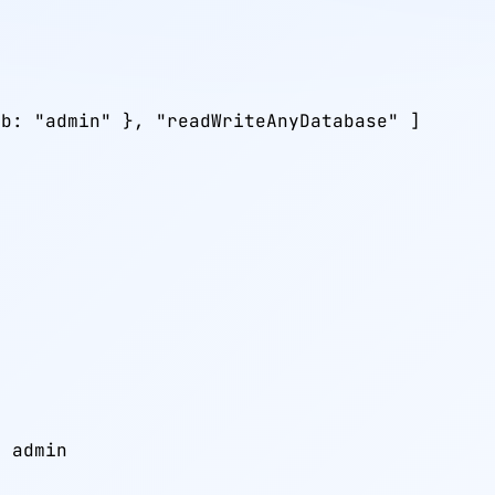
b: "admin" }, "readWriteAnyDatabase" ]

 admin
