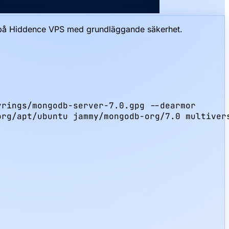
 på Hiddence VPS med grundläggande säkerhet.
rings/mongodb-server-7.0.gpg --dearmor

rg/apt/ubuntu jammy/mongodb-org/7.0 multivers