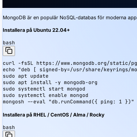
MongoDB är en populär NoSQL-databas för moderna appar
Installera på Ubuntu 22.04+
bash
curl -fsSL https://www.mongodb.org/static/pg
echo "deb [ signed-by=/usr/share/keyrings/mo
sudo apt update

sudo apt install -y mongodb-org

sudo systemctl start mongod

sudo systemctl enable mongod

mongosh --eval "db.runCommand({ ping: 1 })"
Installera på RHEL / CentOS / Alma / Rocky
bash