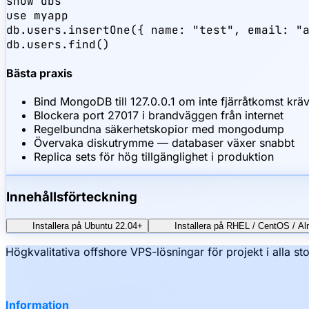
show dbs

use myapp

db.users.insertOne({ name: "test", email: "a
db.users.find()
Bästa praxis
Bind MongoDB till 127.0.0.1 om inte fjärråtkomst krä
Blockera port 27017 i brandväggen från internet
Regelbundna säkerhetskopior med mongodump
Övervaka diskutrymme — databaser växer snabbt
Replica sets för hög tillgänglighet i produktion
Innehållsförteckning
Installera på Ubuntu 22.04+
Installera på RHEL / CentOS / A
Högkvalitativa offshore VPS-lösningar för projekt i alla sto
Information