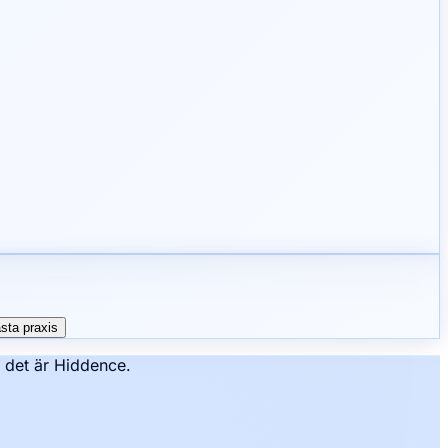
sta praxis
– det är Hiddence.