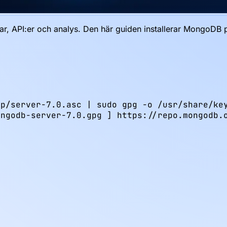
, API:er och analys. Den här guiden installerar MongoDB
p/server-7.0.asc | sudo gpg -o /usr/share/key
ngodb-server-7.0.gpg ] https://repo.mongodb.o