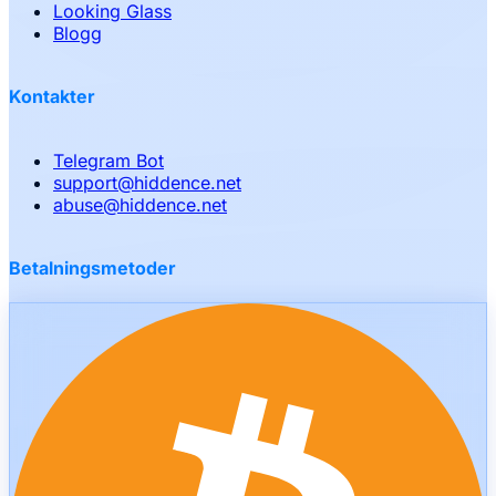
Looking Glass
Blogg
Kontakter
Telegram Bot
support
@
hiddence.net
abuse
@
hiddence.net
Betalningsmetoder