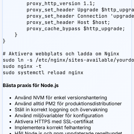
        proxy_http_version 1.1;

        proxy_set_header Upgrade $http_upgra
        proxy_set_header Connection 'upgrade
        proxy_set_header Host $host;

        proxy_cache_bypass $http_upgrade;

    }

}

# Aktivera webbplats och ladda om Nginx

sudo ln -s /etc/nginx/sites-available/yourdo
sudo nginx -t

sudo systemctl reload nginx
Bästa praxis för Node.js
Använd NVM för enkel versionshantering
Använd alltid PM2 för produktionsdistributioner
Ställ in korrekt loggning och övervakning
Använd miljövariabler för konfiguration
Aktivera HTTPS med SSL-certifikat
Implementera korrekt felhantering
Håll Node.js och npm uppdaterade regelbundet