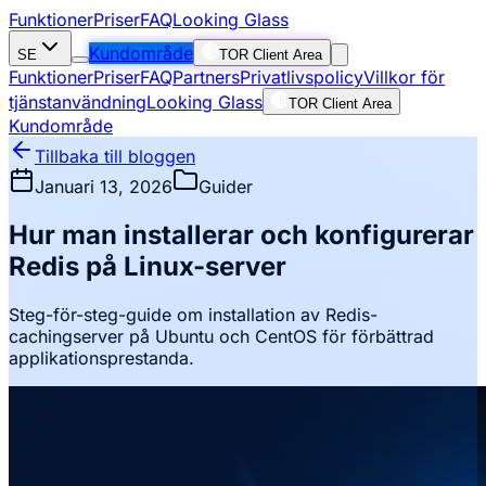
Funktioner
Priser
FAQ
Looking Glass
Kundområde
SE
TOR Client Area
Funktioner
Priser
FAQ
Partners
Privatlivspolicy
Villkor för
tjänstanvändning
Looking Glass
TOR Client Area
Kundområde
Tillbaka till bloggen
Januari 13, 2026
Guider
Hur man installerar och konfigurerar
Redis på Linux-server
Steg-för-steg-guide om installation av Redis-
cachingserver på Ubuntu och CentOS för förbättrad
applikationsprestanda.