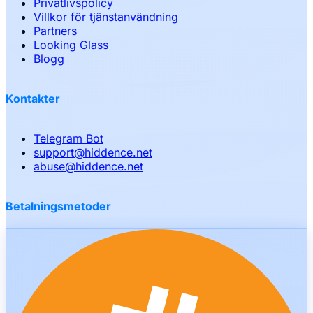
Privatlivspolicy
Villkor för tjänstanvändning
Partners
Looking Glass
Blogg
Kontakter
Telegram Bot
support
@
hiddence.net
abuse
@
hiddence.net
Betalningsmetoder