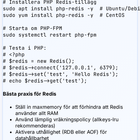
# Installera PHP Redis-tillägg

sudo apt install php-redis -y  # Ubuntu/Debi
sudo yum install php-redis -y  # CentOS

# Starta om PHP-FPM

sudo systemctl restart php-fpm

# Testa i PHP:

# <?php

# $redis = new Redis();

# $redis->connect('127.0.0.1', 6379);

# $redis->set('test', 'Hello Redis');

# echo $redis->get('test');
Bästa praxis för Redis
Ställ in maxmemory för att förhindra att Redis
använder allt RAM
Använd lämplig vräkningspolicy (allkeys-lru
rekommenderas)
Aktivera uthållighet (RDB eller AOF) för
datahållbarhet